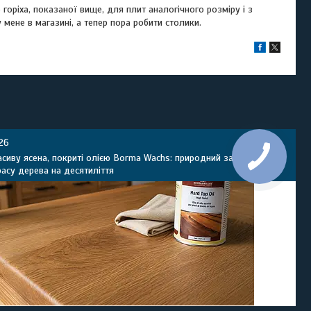
горіха, показаної вище, для плит аналогічного розміру і з
мене в магазині, а тепер пора робити столики.
26
сиву ясена, покриті олією Borma Wachs: природний захист, який
расу дерева на десятиліття