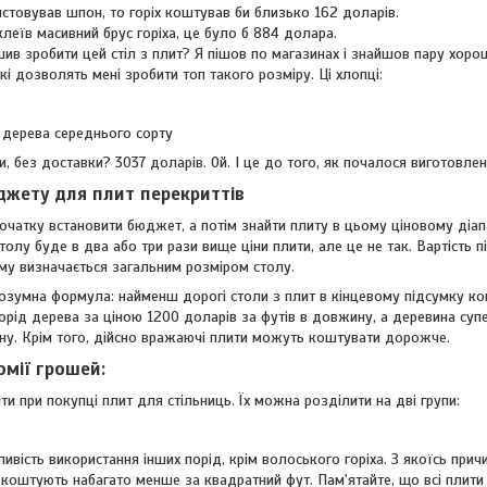
истовував шпон, то горіх коштував би близько 162 доларів.
леїв масивний брус горіха, це було б 884 долара.
шив зробити цей стіл з плит? Я пішов по магазинах і знайшов пару хор
кі дозволять мені зробити топ такого розміру. Ці хлопці:
о дерева середнього сорту
ти, без доставки? 3037 доларів. Ой. І це до того, як почалося виготовлен
жету для плит перекриттів
чатку встановити бюджет, а потім знайти плиту в цьому ціновому діапа
толу буде в два або три рази вище ціни плити, але це не так. Вартість пі
му визначається загальним розміром столу.
озумна формула: найменш дорогі столи з плит в кінцевому підсумку ко
 порід дерева за ціною 1200 доларів за футів в довжину, а деревина с
ину. Крім того, дійсно вражаючі плити можуть коштувати дорожче.
омії грошей:
и при покупці плит для стільниць. Їх можна розділити на дві групи:
ивість використання інших порід, крім волоського горіха. З якоїсь причи
кі коштують набагато менше за квадратний фут. Пам'ятайте, що всі плити