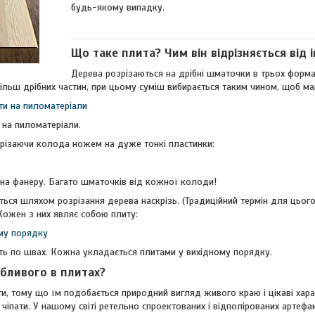
будь-якому випадку.
Що таке плита? Чим він відрізняється від 
Дерева розрізаються на дрібні шматочки в трьох форм
ільш дрібних частин, при цьому суміш вибирається таким чином, щоб ма
 на пиломатеріали.
різаючи колода ножем на дуже тонкі пластинки:
на фанеру. Багато шматочків від кожної колоди!
ся шляхом розрізання дерева наскрізь. (Традиційний термін для цього: 
Кожен з них являє собою плиту:
 по швах. Кожна укладається плитами у вихідному порядку.
бливого в плитах?
, тому що їм подобається природний вигляд живого краю і цікаві хара
 чіпати. У нашому світі ретельно спроектованих і відполірованих артефа