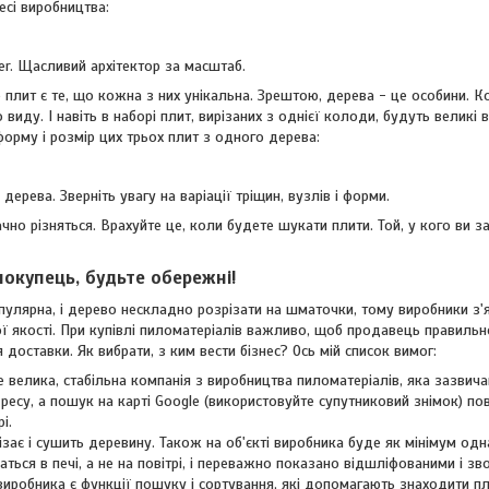
есі виробництва:
er. Щасливий архітектор за масштаб.
плит є те, що кожна з них унікальна. Зрештою, дерева - це особини. Кож
 виду. І навіть в наборі плит, вирізаних з однієї колоди, будуть великі 
форму і розмір цих трьох плит з одного дерева:
дерева. Зверніть увагу на варіації тріщин, вузлів і форми.
ачно різняться. Врахуйте це, коли будете шукати плити. Той, у кого ви з
покупець, будьте обережні!
пулярна, і дерево нескладно розрізати на шматочки, тому виробники з'
ї якості. При купівлі пиломатеріалів важливо, щоб продавець правильно
я доставки. Як вибрати, з ким вести бізнес? Ось мій список вимог:
 велика, стабільна компанія з виробництва пиломатеріалів, яка зазвича
ресу, а пошук на карті Google (використовуйте супутниковий знімок) п
і.
зає і сушить деревину. Також на об'єкті виробника буде як мінімум одна
аться в печі, а не на повітрі, і переважно показано відшліфованими і 
виробника є функції пошуку і сортування, які допомагають знаходити пл