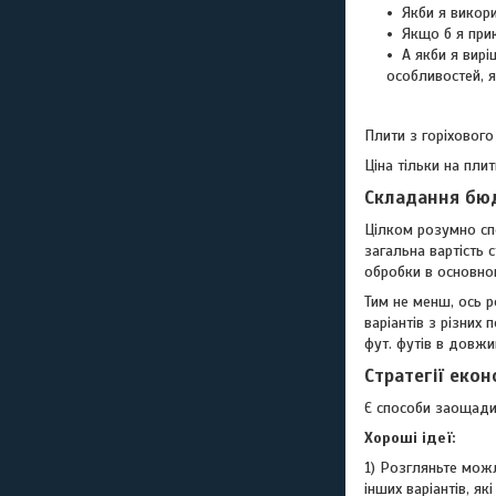
Якби я викор
Якщо б я прик
А якби я вирі
особливостей, я
Плити з горіховог
Ціна тільки на пли
Складання бюд
Цілком розумно спо
загальна вартість с
обробки в основно
Тим не менш, ось р
варіантів з різних
фут. футів в довж
Стратегії екон
Є способи заощадит
Хороші ідеї:
1) Розгляньте можл
інших варіантів, я