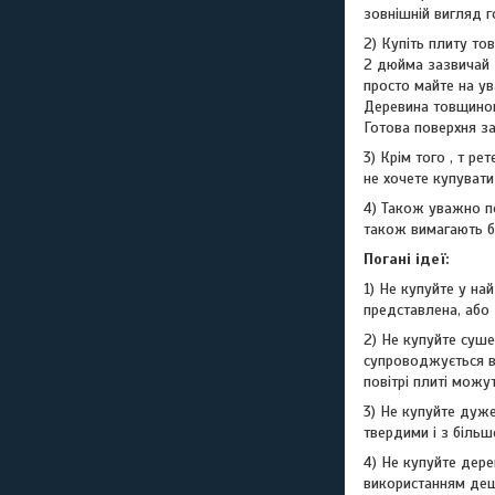
зовнішній вигляд г
2) Купіть плиту т
2 дюйма зазвичай 
просто майте на ув
Деревина товщиною 
Готова поверхня за
3) Крім того , т р
не хочете купувати
4) Також уважно по
також вимагають бі
Погані ідеї:
1) Не купуйте у н
представлена, або
2) Не купуйте суше
супроводжується в
повітрі плиті можу
3) Не купуйте дуж
твердими і з біль
4) Не купуйте дер
використанням деше