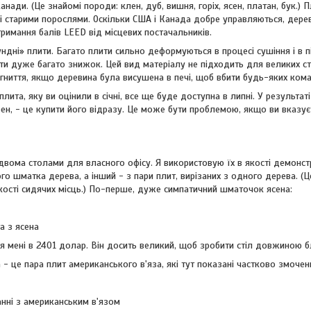
анади. (Це знайомі породи: клен, дуб, вишня, горіх, ясен, платан, бук.)
зі старими порослями. Оскільки США і Канада добре управляються, дере
римання балів LEED від місцевих постачальників.
ундні» плити. Багато плити сильно деформуються в процесі сушіння і в 
ти дуже багато знижок. Цей вид матеріалу не підходить для великих столі
 гниття, якщо деревина була висушена в печі, щоб вбити будь-яких комах
плита, яку ви оцінили в січні, все ще буде доступна в липні. У результ
бен, - це купити його відразу. Це може бути проблемою, якщо ви вказує
вома столами для власного офісу. Я використовую їх в якості демонст
го шматка дерева, а інший - з пари плит, вирізаних з одного дерева. 
кості сидячих місць.) По-перше, дуже симпатичний шматочок ясена:
а з ясена
я мені в 2401 долар. Він досить великий, щоб зробити стіл довжиною 
- це пара плит американського в'яза, які тут показані частково змочен
анні з американським в'язом