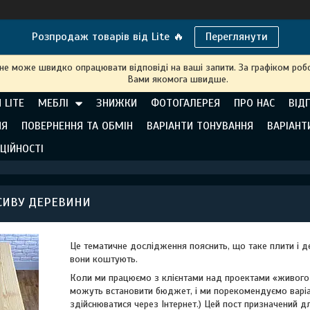
Розпродаж товарів від Lite 🔥
Переглянути
 не може швидко опрацювати відповіді на ваші запити. За графіком робо
Вами якомога швидше.
 LITE
МЕБЛІ
ЗНИЖКИ
ФОТОГАЛЕРЕЯ
ПРО НАС
ВІД
НЯ
ПОВЕРНЕННЯ ТА ОБМІН
ВАРІАНТИ ТОНУВАННЯ
ВАРІАНТ
ЦІЙНОСТІ
АСИВУ ДЕРЕВИНИ
Це тематичне дослідження пояснить, що таке плити і де
вони коштують.
Коли ми працюємо з клієнтами над проектами «живого 
можуть встановити бюджет, і ми порекомендуємо варіан
здійснюватися через Інтернет.) Цей пост призначений д