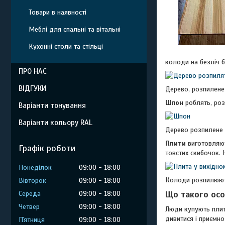
Товари в наявності
Меблі для спальні та вітальні
Кухонні столи та стільці
колоди на безліч б
ПРО НАС
ВІДГУКИ
Дерево, розпилене
Шпон
роблять, роз
Варіанти тонування
Варіанти кольору RAL
Дерево розпилене 
Плити
виготовляють
Графік роботи
товстих скибочок. 
Понеділок
09:00
18:00
Колоди розпилюють
Вівторок
09:00
18:00
Середа
09:00
18:00
Що такого осо
Четвер
09:00
18:00
Люди купують плити
дивитися і приємно
Пʼятниця
09:00
18:00