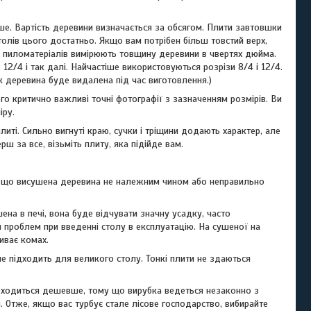
е. Вартість деревини визначається за обсягом. Плити завтовшки
лів цього достатньо. Якщо вам потрібен більш товстий верх,
ців пиломатеріалів вимірюють товщину деревини в чвертях дюйма.
2/4 і так далі. Найчастіше використовуються розрізи 8/4 і 12/4.
к деревина буде видалена під час виготовлення.)
ього критично важливі точні фотографії з зазначенням розмірів. Ви
іру.
иті. Сильно вигнуті краю, сучки і тріщини додають характер, але
 за все, візьміть плиту, яка підійде вам.
у, що висушена деревина не належним чином або неправильно
ена в печі, вона буде відчувати значну усадку, часто
 проблем при введенні столу в експлуатацію. На сушеної на
иває комах.
 підходить для великого столу. Тонкі плити не здаються
 обходиться дешевше, тому що вирубка ведеться незаконно з
 Отже, якщо вас турбує стале лісове господарство, вибирайте