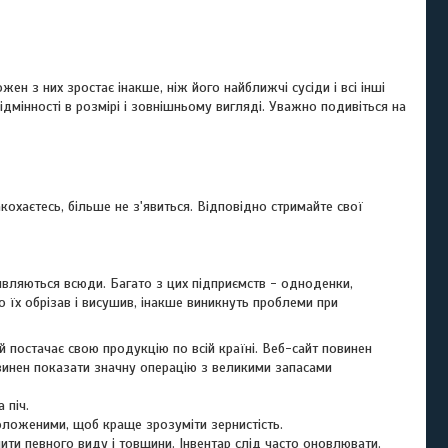
ен з них зростає інакше, ніж його найближчі сусіди і всі інші
відмінності в розмірі і зовнішньому вигляді. Уважно подивіться на
акохаєтесь, більше не з'явиться. Відповідно стримайте свої
являються всюди. Багато з цих підприємств - одноденки,
 їх обрізав і висушив, інакше виникнуть проблеми при
й постачає свою продукцію по всій країні. Веб-сайт повинен
овинен показати значну операцію з великими запасами
 піч.
зволоженими, щоб краще зрозуміти зернистість.
ити певного виду і товщини. Інвентар слід часто оновлювати.