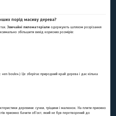
інших порід масиву дерева?
атах.
Звичайні пиломатеріали
одержують шляхом розрізання
ксимально збільшити вихід корисних розмірів:
«en boule».) Це зберігає природний край дерева і дає кілька
ктеристики деревини: сучки, тріщини і малюнок. На плити приємно
ктів приємно бачити об'єкт, який не був перетворений до