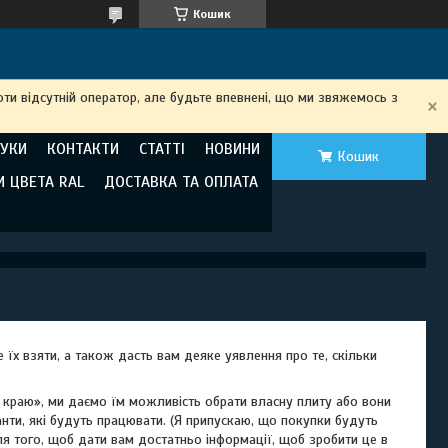
Кошик
ти відсутній оператор, але будьте впевнені, що ми звяжемось з
ГУКИ
КОНТАКТИ
СТАТТІ
НОВИНИ
Кошик
И ЦВЕТА RAL
ДОСТАВКА ТА ОПЛАТА
 їх взяти, а також дасть вам деяке уявлення про те, скільки
краю», ми даємо їм можливість обрати власну плиту або вони
ти, які будуть працювати. (Я припускаю, що покупки будуть
ля того, щоб дати вам достатньо інформації, щоб зробити це в