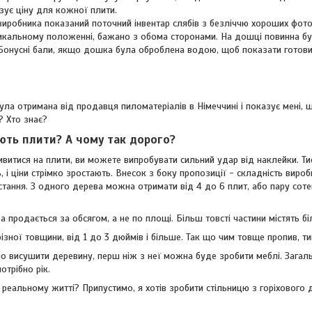
зує ціну для кожної плити.
 виробника показаний поточний інвентар слябів з безліччю хороших фот
кальному положенні, бажано з обома сторонами. На дошці повинна бути
онусні бали, якщо дошка була оброблена водою, щоб показати готовий к
ула отримана від продавця пиломатеріалів в Німеччині і показує мені,
? Хто знає?
ють плити? А чому так дорого?
ивитися на плити, ви можете випробувати сильний удар від наклейки. Т
, і ціни стрімко зростають. Внесок з боку пропозиції - складність ви
стання. З одного дерева можна отримати від 4 до 6 плит, або пару соте
 продається за обсягом, а не по площі. Більш товсті частини містять б
ізної товщини, від 1 до 3 дюймів і більше. Так що чим товще пропив, 
но висушити деревину, перш ніж з неї можна буде зробити меблі. Загал
трібно рік.
в реальному житті? Припустимо, я хотів зробити стільницю з горіхово