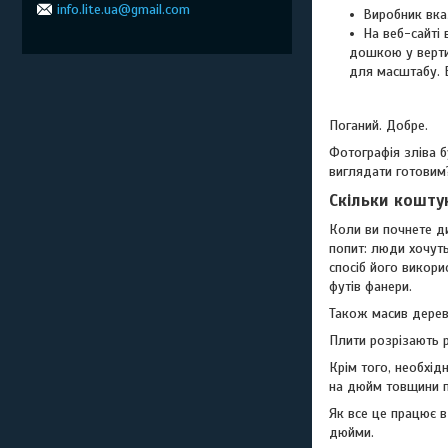
info.lite.ua@gmail.com
Виробник вка
На веб-сайті
дошкою у верти
для масштабу. Б
Поганий. Добре.
Фотографія зліва б
виглядати готовим
Скільки кошту
Коли ви почнете д
попит: люди хочуть
спосіб його викори
футів фанери.
Також масив дерева
Плити розрізають р
Крім того, необхід
на дюйм товщини по
Як все це працює 
дюйми.