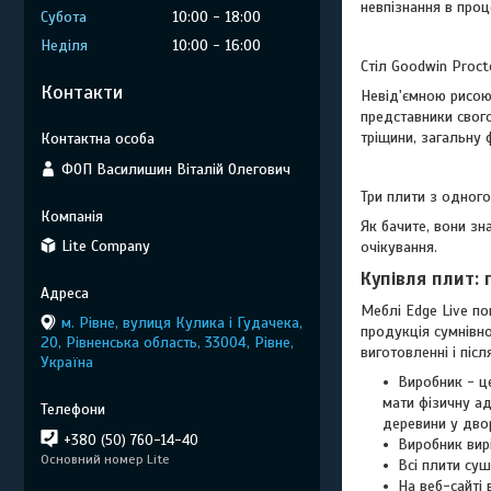
невпізнання в проц
Субота
10:00
18:00
Неділя
10:00
16:00
Стіл Goodwin Proct
Контакти
Невід'ємною рисою 
представники свого
тріщини, загальну 
ФОП Василишин Віталій Олегович
Три плити з одного 
Як бачите, вони зн
Lite Company
очікування.
Купівля плит: 
Меблі Edge Live по
м. Рівне, вулиця Кулика і Гудачека,
продукція сумнівно
20, Рівненська область, 33004, Рівне,
виготовленні і післ
Україна
Виробник - це
мати фізичну ад
деревини у двор
+380 (50) 760-14-40
Виробник вирі
Основний номер Lite
Всі плити суш
На веб-сайті 