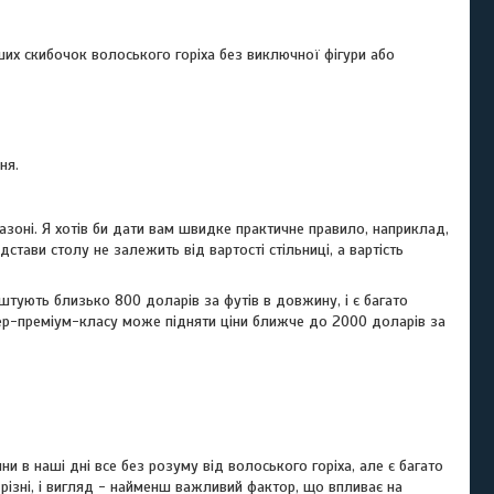
оших скибочок волоського горіха без виключної фігури або
ня.
зоні. Я хотів би дати вам швидке практичне правило, наприклад,
дстави столу не залежить від вартості стільниці, а вартість
штують близько 800 доларів за футів в довжину, і є багато
упер-преміум-класу може підняти ціни ближче до 2000 доларів за
ни в наші дні все без розуму від волоського горіха, але є багато
 різні, і вигляд - найменш важливий фактор, що впливає на