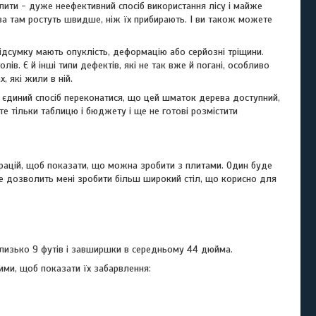
 Плити - дуже неефективний спосіб використання лісу і майже
ва там ростуть швидше, ніж їх прибирають. І ви також можете
підсумку мають опуклість, деформацію або серйозні тріщини.
в. Є й інші типи дефектів, які не так вже й погані, особливо
, які жили в ній.
аті єдиний спосіб переконатися, що цей шматок дерева доступний,
те тільки таблицю і бюджету і ще не готові розмістити
рацій, щоб показати, що можна зробити з плитами. Один буде
(Це дозволить мені зробити більш широкий стіл, що корисно для
близько 9 футів і завширшки в середньому 44 дюйма.
ими, щоб показати їх забарвлення: