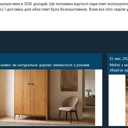
шлася мені в 1516 доларів. (Це половина вартості пари плит волоського 
) І доставка для обох плит була безкоштовною. Вони все літо сиділи у 
31 лип. 20
красиво: як натуральне дерево змінюється з роками
Меблі з ма
зберігає к