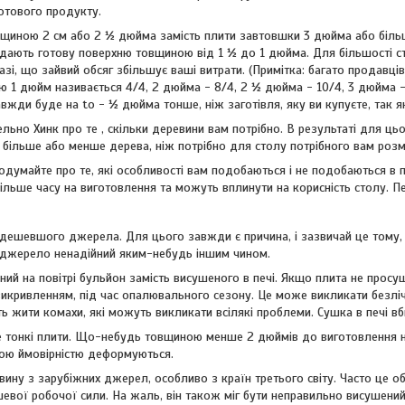
отового продукту.
овщиною 2 см або 2 ½ дюйма замість плити завтовшки 3 дюйма або більш
дають готову поверхню товщиною від 1 ½ до 1 дюйма. Для більшості сто
азі, що зайвий обсяг збільшує ваші витрати. (Примітка: багато продав
1 дюйм називається 4/4, 2 дюйма - 8/4, 2 ½ дюйма - 10/4, 3 дюйма - 1
вжди буде на to - ½ дюйма тонше, ніж заготівля, яку ви купуєте, так я
етельно Хинк про те , скільки деревини вам потрібно. В результаті для ц
 більше або менше дерева, ніж потрібно для столу потрібного вам розм
думайте про те, які особливості вам подобаються і не подобаються в пл
льше часу на виготовлення та можуть вплинути на корисність столу. Перш
айдешевшого джерела. Для цього завжди є причина, і зазвичай це том
 джерело ненадійний яким-небудь іншим чином.
ний на повітрі бульйон замість висушеного в печі. Якщо плита не просуш
икривленням, під час опалювального сезону. Це може викликати безліч
ть жити комахи, які можуть викликати всілякі проблеми. Сушка в печі вб
е тонкі плити. Що-небудь товщиною менше 2 дюймів до виготовлення не
шою ймовірністю деформуються.
евину з зарубіжних джерел, особливо з країн третього світу. Часто це
вої робочої сили. На жаль, він також міг бути неправильно висушений.