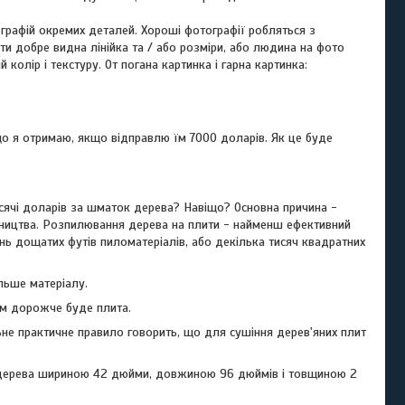
ографій окремих деталей. Хороші фотографії робляться з
 добре видна лінійка та / або розміри, або людина на фото
олір і текстуру. От погана картинка і гарна картинка:
 що я отримаю, якщо відправлю їм 7000 доларів. Як це буде
исячі доларів за шматок дерева? Навіщо? Основна причина -
робництва. Розпилювання дерева на плити - найменш ефективний
нь дощатих футів пиломатеріалів, або декілька тисяч квадратних
ільше матеріалу.
тим дорожче буде плита.
ьне практичне правило говорить, що для сушіння дерев'яних плит
го дерева шириною 42 дюйми, довжиною 96 дюймів і товщиною 2