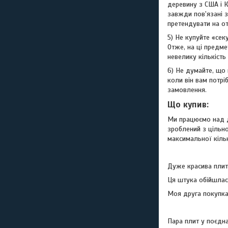
деревину з США і К
завжди пов'язані 
претендувати на от
5) Не купуйте «сек
Отже, на ці предме
невелику кількість
6) Не думайте, що 
коли він вам потрі
замовлення.
Що купив:
Ми працюємо над д
зроблений з цільно
максимальної кіль
Дуже красива плит
Ця штука обійшлас
Моя друга покупка 
Пара плит у поєдн