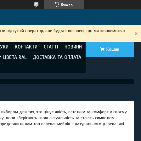
Кошик
ти відсутній оператор, але будьте впевнені, що ми звяжемось з
ГУКИ
КОНТАКТИ
СТАТТІ
НОВИНИ
Кошик
И ЦВЕТА RAL
ДОСТАВКА ТА ОПЛАТА
ибором для тих, хто цінує якість, естетику та комфорт у своєму
тку, вони зберігають свою актуальність та стають символом
 представити вам топ переваг меблів з натурального дерева, які