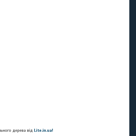
льного дерева від
Lite.in.ua!