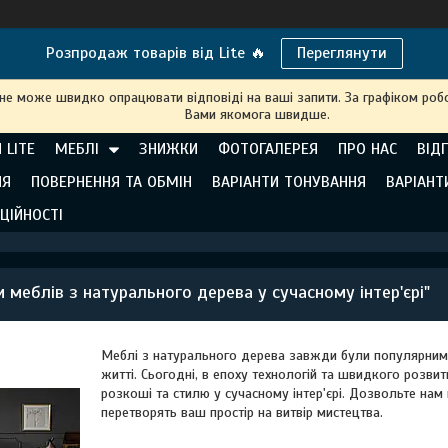
Розпродаж товарів від Lite 🔥
Переглянути
 не може швидко опрацювати відповіді на ваші запити. За графіком робо
Вами якомога швидше.
 LITE
МЕБЛІ
ЗНИЖКИ
ФОТОГАЛЕРЕЯ
ПРО НАС
ВІД
НЯ
ПОВЕРНЕННЯ ТА ОБМІН
ВАРІАНТИ ТОНУВАННЯ
ВАРІАНТ
ЦІЙНОСТІ
и меблів з натурального дерева у сучасному інтер'єрі"
Меблі з натурального дерева завжди були популярним в
житті. Сьогодні, в епоху технологій та швидкого розви
розкоші та стилю у сучасному інтер'єрі. Дозвольте нам
перетворять ваш простір на витвір мистецтва.