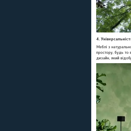
4. Універсальніст
Меблі з натуральн
простору, будь то 
дизайн, який відо