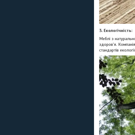
3. Екологічність:
Меблі з натурально
здоров'я. Компанія
стандартів екологі