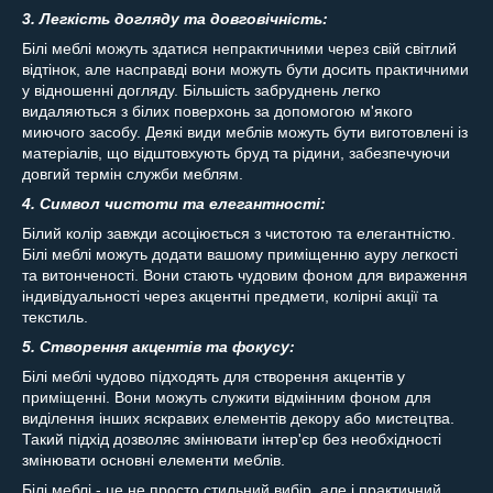
3. Легкість догляду та довговічність:
Білі меблі можуть здатися непрактичними через свій світлий
відтінок, але насправді вони можуть бути досить практичними
у відношенні догляду. Більшість забруднень легко
видаляються з білих поверхонь за допомогою м'якого
миючого засобу. Деякі види меблів можуть бути виготовлені із
матеріалів, що відштовхують бруд та рідини, забезпечуючи
довгий термін служби меблям.
4. Символ чистоти та елегантності:
Білий колір завжди асоціюється з чистотою та елегантністю.
Білі меблі можуть додати вашому приміщенню ауру легкості
та витонченості. Вони стають чудовим фоном для вираження
індивідуальності через акцентні предмети, колірні акції та
текстиль.
5. Створення акцентів та фокусу:
Білі меблі чудово підходять для створення акцентів у
приміщенні. Вони можуть служити відмінним фоном для
виділення інших яскравих елементів декору або мистецтва.
Такий підхід дозволяє змінювати інтер'єр без необхідності
змінювати основні елементи меблів.
Білі меблі - це не просто стильний вибір, але і практичний.