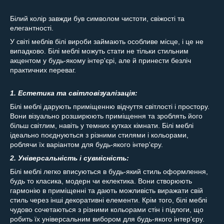
Білий колір завжди був символом чистоти, свіжості та
елегантності.
У світі меблів білі вироби займають особливе місце, і це не
випадково. Білі меблі можуть стати не тільки стильним
акцентом у будь-якому інтер'єрі, але й принести безліч
практичних переваг.
1. Естетика та світловізуалізація:
Білі меблі дарують приміщенню відчуття світлості і простору.
Вони візуально розширюють приміщення та зроблять його
більш світлим, навіть у темних кутках кімнати. Білі меблі
ідеально поєднуються з різними стилями і кольорами,
роблячи їх варіантом для будь-якого інтер'єру.
2. Універсальність і сувмісність:
Білі меблі легко вписуються в будь-який стиль оформлення,
будь то класика, модерн чи еклектика. Вони створюють
гармонію в приміщенні та дають можливість виражати свій
стиль через інші декоративні елементи. Крім того, білі меблі
чудово сочетаються з різними кольорами стін і підлоги, що
робить їх універсальним вибором для будь-якого інтер'єру.