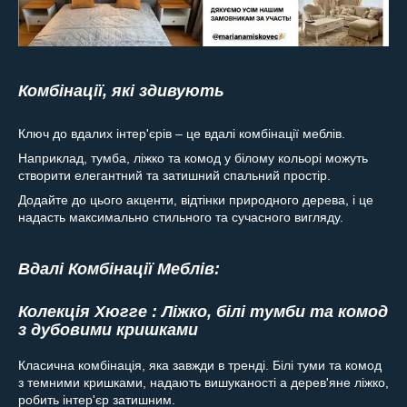
Комбінації, які здивують
Ключ до вдалих інтер'єрів – це вдалі комбінації меблів.
Наприклад, тумба, ліжко та комод у білому кольорі можуть
створити елегантний та затишний спальний простір.
Додайте до цього акценти, відтінки природного дерева, і це
надасть максимально стильного та сучасного вигляду.
Вдалі Комбінації Меблів:
Колекція Хюгге : Ліжко, білі тумби та комод
з дубовими кришками
Класична комбінація, яка завжди в тренді. Білі туми та комод
з темними кришками, надають вишуканості а дерев'яне ліжко,
робить інтер'єр затишним.