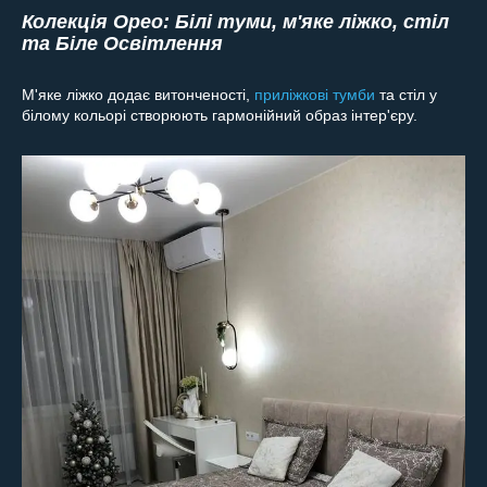
Колекція Орео: Білі туми, м'яке ліжко, стіл
та Біле Освітлення
М'яке ліжко додає витонченості,
приліжкові тумби
та стіл у
білому кольорі створюють гармонійний образ інтер'єру.