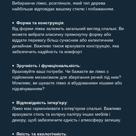
Вибираючи ліжко, розгляньте, який тип дерева
найбільше відповідає вашому стилю і побажанням.
Форма та конструкція
:
Від форми ліжка залежить загальний вигляд спальні. Ви
можете вибрати класичну прямокутну форму або
віддати перевагу більш сучасним або еклектичним
дизайнам. Важливо також врахувати конструкцію, яка
забезпечить надійність та комфорт.
Зручність і функціональність
:
Враховуйте ваші потреби. Чи бажаєте ви ліжко з
підйомним механізмом для зберігання речей під ним?
Можливо, ви шукаєте ліжко зі вбудованими нішами або
підсвічуванням?
Відповідність інтер'єру
:
Ліжко має гармоніювати з інтер'єром спальні. Важливо
врахувати стиль та колірну палітру інших меблів і
декору, щоб забезпечити єдність і атмосферу затишку.
Якість та екологічність
: