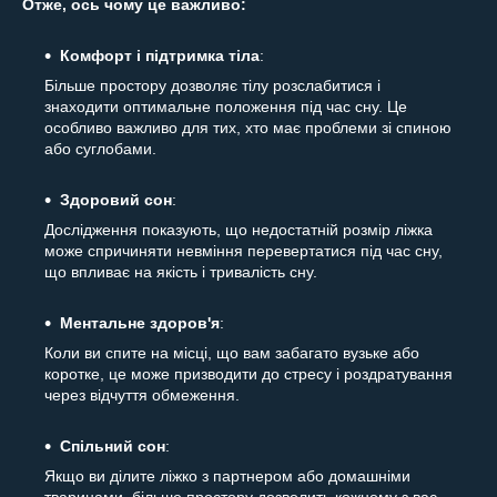
Отже, ось чому це важливо:
Комфорт і підтримка тіла
:
Більше простору дозволяє тілу розслабитися і
знаходити оптимальне положення під час сну. Це
особливо важливо для тих, хто має проблеми зі спиною
або суглобами.
Здоровий сон
:
Дослідження показують, що недостатній розмір ліжка
може спричиняти невміння перевертатися під час сну,
що впливає на якість і тривалість сну.
Ментальне здоров'я
:
Коли ви спите на місці, що вам забагато вузьке або
коротке, це може призводити до стресу і роздратування
через відчуття обмеження.
Спільний сон
:
Якщо ви ділите ліжко з партнером або домашніми
тваринами, більше простору дозволить кожному з вас