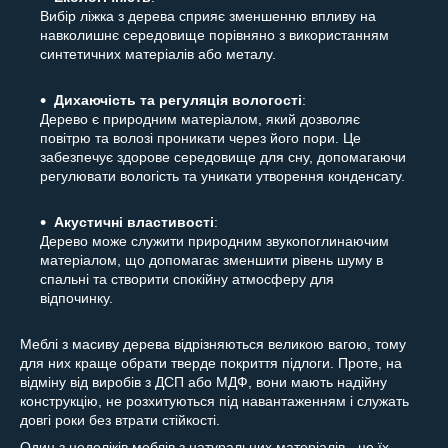
Вибір ліжка з дерева сприяє зменшенню впливу на
навколишнє середовище порівняно з використанням
синтетичних матеріалів або металу.
Дихаючість та регуляція вологості
:
Дерево є природним матеріалом, який дозволяє
повітрю та волозі проникати через його пори. Це
забезпечує здорове середовище для сну, допомагаючи
регулювати вологість та уникати утворення конденсату.
Акустичні властивості
:
Дерево може служити природним звукопоглинаючим
матеріалом, що допомагає зменшити рівень шуму в
спальні та створити спокійну атмосферу для
відпочинку.
Меблі з масиву дерева відрізняються великою вагою, тому
для них краще обрати тверде покриття підлоги. Проте, на
відміну від виробів з ДСП або МДФ, вони мають надійну
конструкцію, не розхитуються під навантаженням і служать
довгі роки без втрати стійкості.
Один з недоліків меблів з натуральних матеріалів - це їх