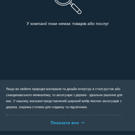
У компанії поки немає товарів або послуг
Якщо ви любите природні матеріали та дизайн інтер'єру в стилі рустик або
скандинавського мінімалізму, то аксесуари з дерева - ідеальне рішення для
вас. У нашому магазині представлений широкий вибір якісних аксесуарів з
дерева, зокрема столики для сніданку та підсвічники.
Наші столики для сніданку виготовляються з натурального дерева високої
якості, мають довговічність та стійкість до впливу вологи. Вони ідеально
Показати все
підходять для сніданку в ліжку, чаювання з друзями або як компактний столик
для роботи на ноутбуку.