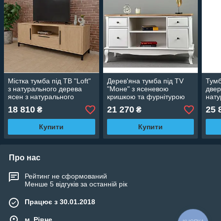
Містка тумба під ТВ "Loft"
Дерев'яна тумба під TV
Тумб
з натурального дерева
"Моне" з ясеневою
двер
ясен з натурального
кришкою та фурнітурою
нату
дерева
Blum
беж
18 810
21 270
25 
₴
₴
Купити
Купити
Про нас
Рейтинг не сформований
Менше 5 відгуків за останній рік
Працює з 30.01.2018
м. Рівне