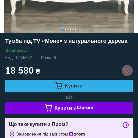
Тумба під TV «Моне» з натурального дерева
В наявності
Код: 1TVM-01
Роздріб
18 580
₴
Купити
або
Купити з
Що таке купити з Пром?
Замовлення під захистом