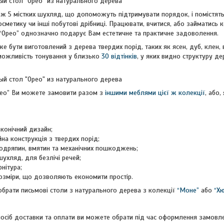
аж 5 містких шухляд, що допоможуть підтримувати порядок, і помістять 
косметику чи інші побутові дрібниці. Працювати, вчитися, або займатис
 “Орео” однозначно подарує Вам естетичне та практичне задоволення.
е бути виготовлений з дерева твердих порід, таких як ясен, дуб, клен, 
можливість тонування у близько
30 відтінків
, у яких видно структуру де
рео” Ви можете замовити разом з
іншими меблями цієї ж колекції
, або
аконічний дизайн;
йна конструкція з твердих порід;
 подряпин, вмятин та механічних пошкоджень;
 шухляд, для безлічі речей;
нітура;
розміри, що дозволяють економити простір.
брати письмові столи з натурального дерева з колекції
“Моне”
або
“Хю
посіб доставки та оплати ви можете обрати під час оформлення замовл