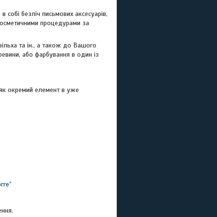
в собі безліч письмових аксесуарів,
ь косметичними процедурами за
вільха та ін., а також до Вашого
ревини, або фарбування в один із
, як окремий елемент в уже
гге”
ення.