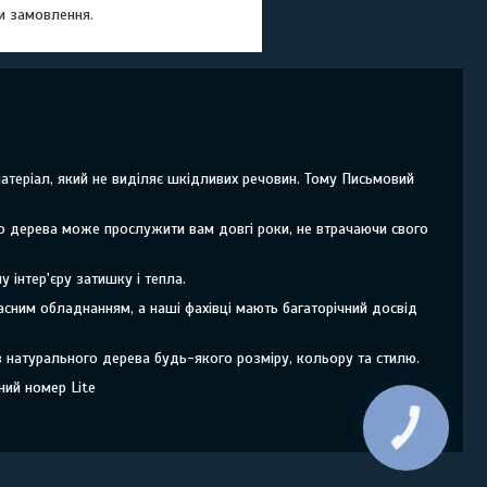
и замовлення.
атеріал, який не виділяє шкідливих речовин. Тому Письмовий
го дерева може прослужити вам довгі роки, не втрачаючи свого
інтер'єру затишку і тепла.
асним обладнанням, а наші фахівці мають багаторічний досвід
з натурального дерева будь-якого розміру, кольору та стилю.
ний номер Lite
КНОПКА
ЗВ'ЯЗКУ