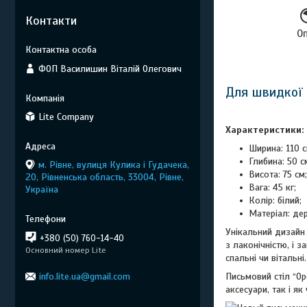
Контакти
О
ФОП Василишин Віталій Олегович
Для швидкої 
Lite Company
Характеристики:
Ширина: 110 с
Глибина: 50 с
м. Рівне, вулиця Кулика і Гудачека,
Висота: 75 см;
20, Рівненська область, 33004, Рівне,
Вага: 45 кг;
Україна
Колір: білий;
Матеріал: де
Унікальний дизайн 
+380 (50) 760-14-40
з лаконічністю, і 
Основний номер Lite
спальні чи вітальні.
info.lite.ua@gmail.com
Письмовий стіл “Ор
аксесуари, так і як