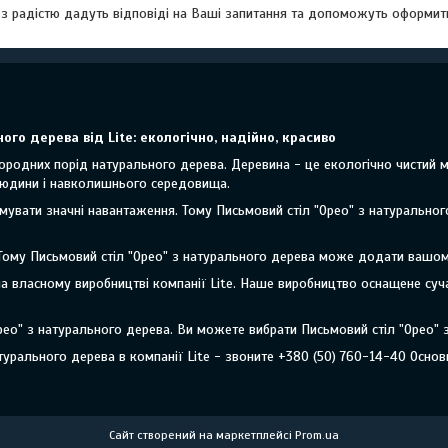
 з радістю дадуть відповіді на Ваші запитання та допоможуть оформит
го дерева від Lite: екологічно, надійно, красиво
ородних порід натурального дерева. Деревина - це екологічно чистий м
 людини і навколишнього середовища.
мувати значні навантаження. Тому Письмовий стіл "Орео" з натурально
 Тому Письмовий стіл "Орео" з натурального дерева може додати вашому 
на власному виробництві компанії Lite. Наше виробництво оснащене суч
ео" з натурального дерева. Ви можете вибрати Письмовий стіл "Орео" 
урального дерева в компанії Lite - звоните +380 (50) 760-14-40 Основ
Сайт створений на маркетплейсі
Prom.ua