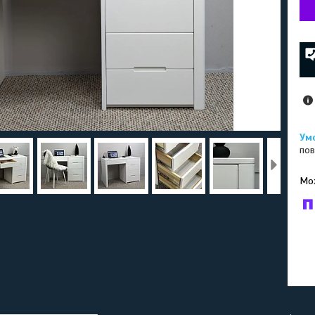
пов
У к
буд