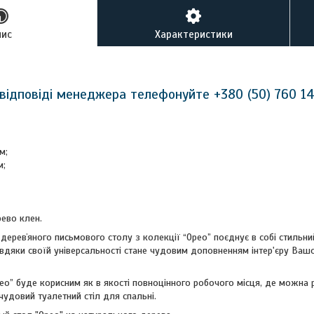
пис
Характеристики
відповіді менеджера телефонуйте +380 (50) 760 1
м;
м;
рево клен.
деревʼяного письмового столу з колекції “Орео” поєднує в собі стильни
завдяки своїй універсальності стане чудовим доповненням інтер'єру Ваш
ео” буде корисним як в якості повноцінного робочого місця, де можна 
 чудовий туалетний стіл для спальні.