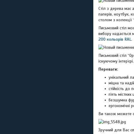
Стіл з дерева має 
паперів, ноутбук, 
столом з колекції
Письмовий стіл мож
вибору надається 
200 кольорів RAL
.
Письмовий стіл “О
існуючому інтерʼєрі.
Переваги:
унікальний л
міцна та наді
стійкість до
пʼять містких
безшумна фур
ергономічні 
Ви також можете о
Зручний для Вас с