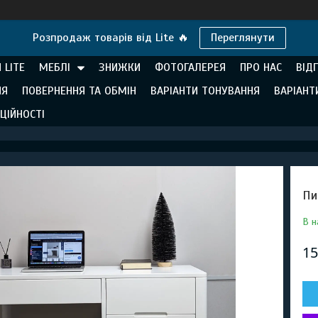
Розпродаж товарів від Lite 🔥
Переглянути
 LITE
МЕБЛІ
ЗНИЖКИ
ФОТОГАЛЕРЕЯ
ПРО НАС
ВІД
НЯ
ПОВЕРНЕННЯ ТА ОБМІН
ВАРІАНТИ ТОНУВАННЯ
ВАРІАНТ
ЦІЙНОСТІ
Пи
В н
15