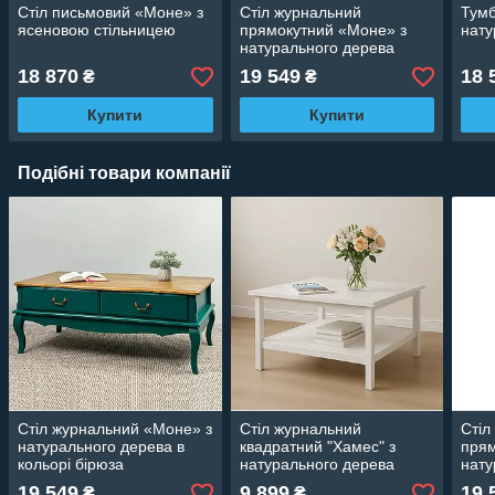
Стіл письмовий «Моне» з
Стіл журнальний
Тумб
ясеновою стільницею
прямокутний «Моне» з
нату
натурального дерева
18 870
19 549
18 
₴
₴
Купити
Купити
Подібні товари компанії
Стіл журнальний «Моне» з
Стіл журнальний
Стіл
натурального дерева в
квадратний "Хамес" з
прям
кольорі бірюза
натурального дерева
нату
19 549
9 899
19 
₴
₴