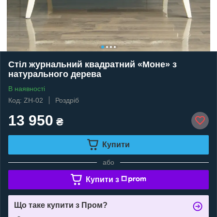
Стіл журнальний квадратний «Моне» з
натурального дерева
В наявності
Код: ZH-02
Роздріб
13 950
₴
Купити
або
Купити з
Що таке купити з Пром?