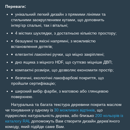
Переваги:
унікальний легкий дизайн з прямими лініями та
стильними заокругленими кутами, що доповнить
інтер’єр спальні, так і вітальні;
4 містких шухлядки, з достатньою кількістю простору;
безшумні та якісні напрямні, з можливістю
встановлення дотягів;
елегантні лаконічні ручки, що міцно закріплені;
дно ящика з міцного HDF, що суттєво міцніше ДВП;
компактні розміри, що дозволяє економити простір;
безпечні, екологічні лакофарбові покриття, що
пройшли сертифікацію;
широкий вибір фарби, з матовою або глянцевою
поверхнею.
Натуральна та багата текстура деревини покрита маслом
чи тонування у одному із
30 можливих відтінків
, що
підкреслює натуральність дерева, або близько
200 кольорів із
каталогу RAL
допоможуть Вам створити дизайн дерев’яного
комоду, який підійде саме Вам.