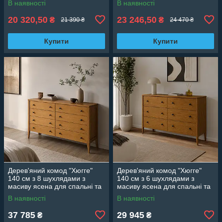
В наявності
В наявності
20 320,50
23 246,50
₴
₴
21 390 ₴
24 470 ₴
Купити
Купити
Дерев'яний комод "Хюгге"
Дерев'яний комод "Хюгге"
140 см з 8 шухлядами з
140 см з 6 шухлядами з
масиву ясена для спальні та
масиву ясена для спальні та
вітальні
вітальні
В наявності
В наявності
37 785
29 945
₴
₴