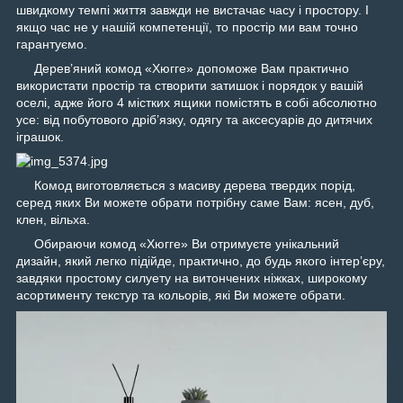
швидкому темпі життя завжди не вистачає часу і простору. І
якщо час не у нашій компетенції, то простір ми вам точно
гарантуємо.
Дерев’яний комод «Хюгге» допоможе Вам практично
використати простір та створити затишок і порядок у вашій
оселі, адже його 4 містких ящики помістять в собі абсолютно
усе: від побутового дріб’язку, одягу та аксесуарів до дитячих
іграшок.
Комод виготовляється з масиву дерева твердих порід,
серед яких Ви можете обрати потрібну саме Вам: ясен, дуб,
клен, вільха.
Обираючи комод «Хюгге» Ви отримуєте унікальний
дизайн, який легко підійде, практично, до будь якого інтер’єру,
завдяки простому силуету на витончених ніжках, широкому
асортименту текстур та кольорів, які Ви можете обрати.