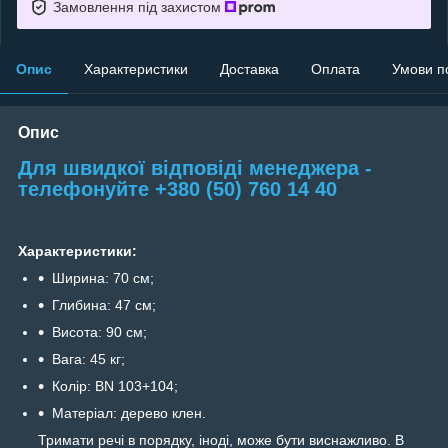
Замовлення під захистом
Опис
Характеристики
Доставка
Оплата
Умови п
Опис
Для швидкої відповіді менеджера -
телефонуйте +380 (50) 760 14 40
Характеристики:
Ширина: 70 см;
Глибина: 47 см;
Висота: 90 см;
Вага: 45 кг;
Колір: BN 103+104;
Матеріал: дерево клен.
Тримати речі в порядку, іноді, може бути виснажливо. В