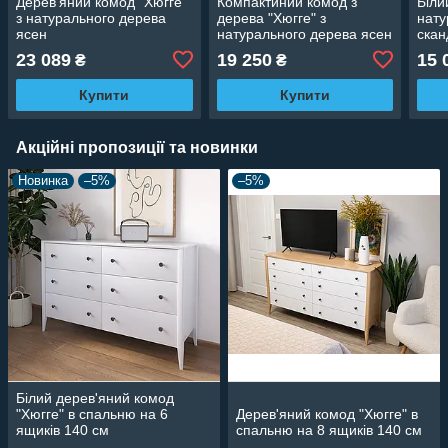
Дерев'яний комод "Хюгге"
Компактиний комод з
Біли
з натурального дерева
дерева "Хюгге" з
нату
ясен
натурального дерева ясен
скан
23 089
19 250
15 
₴
₴
Купити
Купити
Акційні пропозиції та новинки
Новинка
–5%
–5%
Білий дерев'яний комод
"Хюгге" в спальню на 6
Дерев'яний комод "Хюгге" в
ящиків 140 см
спальню на 8 ящиків 140 см