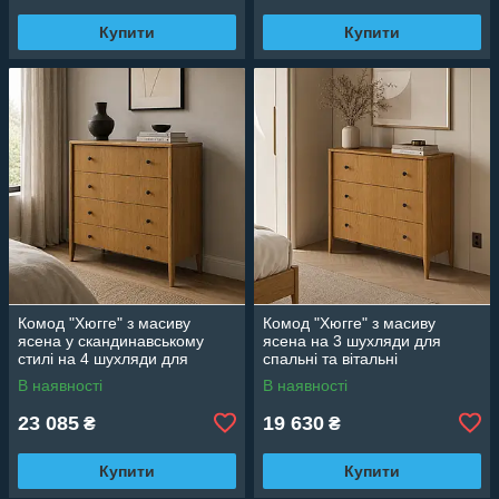
Купити
Купити
Комод "Хюгге" з масиву
Комод "Хюгге" з масиву
ясена у скандинавському
ясена на 3 шухляди для
стилі на 4 шухляди для
спальні та вітальні
спальні та вітальні
В наявності
В наявності
23 085
19 630
₴
₴
Купити
Купити