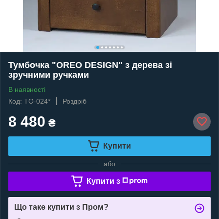
Тумбочка "OREO DESIGN" з дерева зі
зручними ручками
В наявності
Код: TO-024*
Роздріб
8 480
₴
Купити
або
Купити з
Що таке купити з Пром?