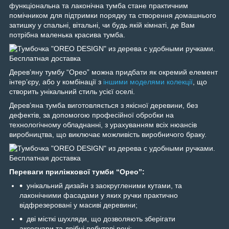
функціональна та лаконічна тумба стане практичним
помічником для підтримки порядку та створення домашнього
затишку у спальні, вітальні, чи будь якій кімнаті, де Вам
потрібна маленька красива тумба.
Деревʼяну тумбу “Орео” можна придбати як окремий елемент
інтерʼєру, або у комбінації з
іншими моделями колекції
, що
створить унікальний стиль усієї оселі.
Деревʼяна тумба виготовляється з якісної деревини, без
дефектів, за допомогою професійної обробки на
технологічному обладнанні, з урахуванням всіх нюансів
виробництва, що виключає можливість виробничого браку.
Переваги приліжкової тумби “Орео”:
унікальний дизайн з заокругленими кутами, та
лаконічними фасадами у яких ручки практично
відфрезеровані у масиві деревини;
дві місткі шухляди, що дозволяють зберігати
аксесуари та дрібні побутові речі;