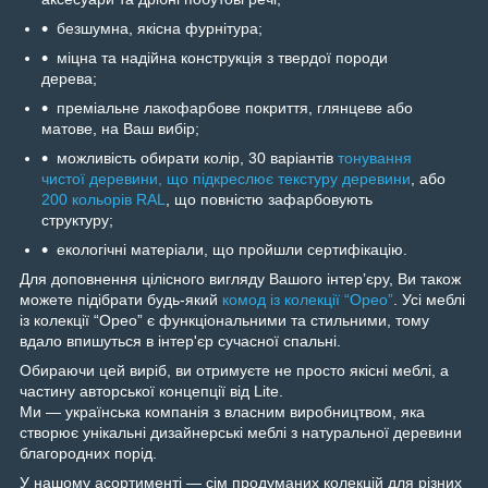
безшумна, якісна фурнітура;
міцна та надійна конструкція з твердої породи
дерева;
преміальне лакофарбове покриття, глянцеве або
матове, на Ваш вибір;
можливість обирати колір, 30 варіантів
тонування
чистої деревини, що підкреслює текстуру деревини
, або
200 кольорів RAL
, що повністю зафарбовують
структуру;
екологічні матеріали, що пройшли сертифікацію.
Для доповнення цілісного вигляду Вашого інтерʼєру, Ви також
можете підібрати будь-який
комод із колекції “Орео”
. Усі меблі
із колекції “Орео” є функціональними та стильними, тому
вдало впишуться в інтер'єр сучасної спальні.
Обираючи цей виріб, ви отримуєте не просто якісні меблі, а
частину авторської концепції від Lite.
Ми — українська компанія з власним виробництвом, яка
створює унікальні дизайнерські меблі з натуральної деревини
благородних порід.
У нашому асортименті — сім продуманих колекцій для різних