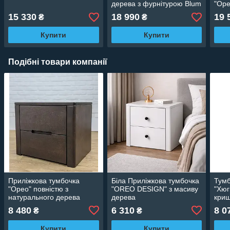
дерева з фурнітурою Blum
"Оре
15 330
18 990
19 
₴
₴
Купити
Купити
Подібні товари компанії
Приліжкова тумбочка
Біла Приліжкова тумбочка
Тумб
"Орео" повністю з
"OREO DESIGN" з масиву
"Хюг
натурального дерева
дерева
криш
8 480
6 310
8 0
₴
₴
Купити
Купити