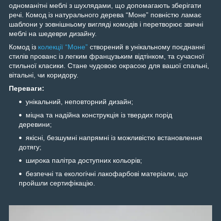
одноманітні меблі з шухлядами, що допомагають зберігати
речі. Комод із натурального дерева “Моне” повністю ламає
шаблони у зовнішньому вигляді комодів і перетворює звичні
меблі на шедеври дизайну.
Комод із
колекції “Моне”
створений в унікальному поєднанні
стилів прованс із легким французьким відтінком, та сучасної
стильної класики. Стане чудовою окрасою для вашої спальні,
вітальні, чи коридору.
Переваги:
унікальний, неповторний дизайн;
міцна та надійна конструкція із твердих порід
деревини;
якісні, безшумні напрямні із можливістю встановлення
дотягу;
широка палітра доступних кольорів;
безпечні та екологічні лакофарбові матеріали, що
пройшли сертифікацію.