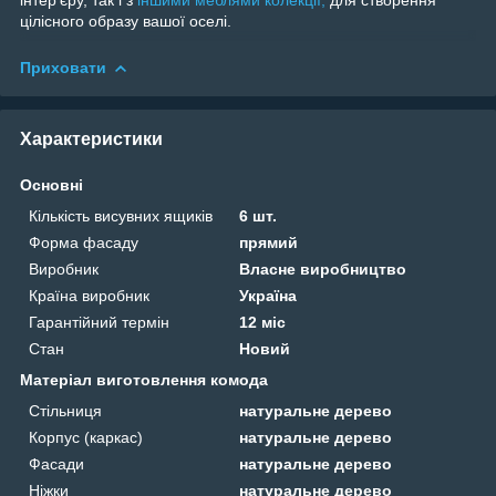
інтерʼєру, так і з
іншими меблями колекції,
для створення
цілісного образу вашої оселі.
Приховати
Характеристики
Основні
Кількість висувних ящиків
6 шт.
Форма фасаду
прямий
Виробник
Власне виробництво
Країна виробник
Україна
Гарантійний термін
12 міс
Стан
Новий
Матеріал виготовлення комода
Стільниця
натуральне дерево
Корпус (каркас)
натуральне дерево
Фасади
натуральне дерево
Ніжки
натуральне дерево