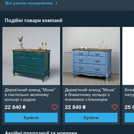
Всі умови повернення
Подібні товари компанії
Дерев'яний комод "Моне"
Дерев'яний комод "Моне"
Біли
в пастельно-зеленому
в блакитному кольорі з
нату
кольорі з рудою
ясеневою стільницею
стільницею
22 840
22 840
25 
₴
₴
Купити
Купити
Акційні пропозиції та новинки