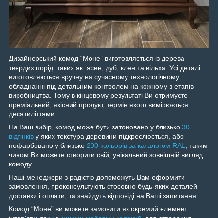
Дизайнерський комод “Моне” виготовляється із дерева
твердих порід, таких як: ясен, дуб, клен та вільха. Усі деталі
виготовляються вручну на сучасному технологічному
обладнанні під детальним контролем на кожному з етапів
виробництва. Тому в кінцевому результаті Ви отримуєте
преміальний, якісний продукт, термін якого вимірюється
десятиліттями.
На Ваш вибір, комод може бути затоновано у близько
30
відтінків
у яких текстура деревини підкреслюється, або
пофарбовано у близько
200 кольорів за каталогом RAL
, таким
чином Ви можете створити свій, унікальний зовнішній вигляд
комоду.
Наші менеджери з радістю допоможуть Вам оформити
замовлення, проконсультують стосовно будь-яких деталей
доставки і оплати, та знайдуть відповіді на Ваші запитання.
Комод “Моне” ви можете замовити як окремий елемент