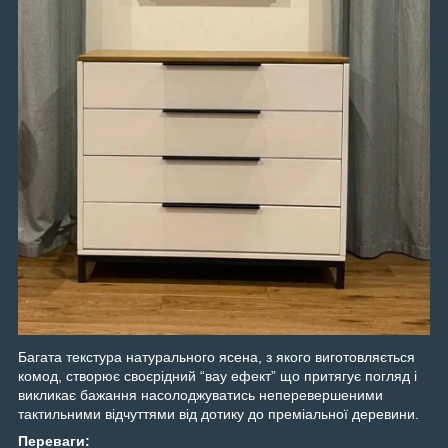
Багата текстура натурального ясена, з якого виготовляється
комод, створює своєрідний “вау ефект” що притягує погляд і
викликає бажання насолоджуватись неперевершеними
тактильними відчуттями від дотику до преміальної деревини.
Переваги: