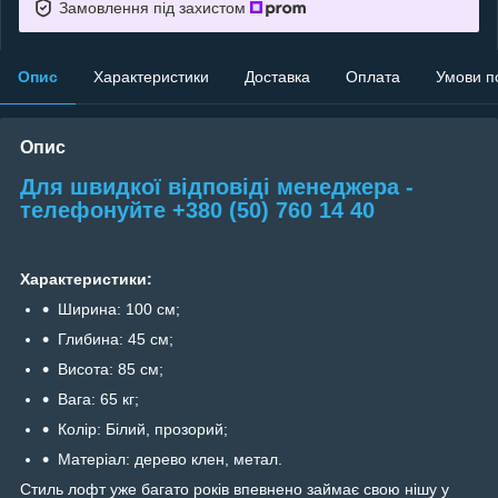
Замовлення під захистом
Опис
Характеристики
Доставка
Оплата
Умови п
Опис
Для швидкої відповіді менеджера -
телефонуйте +380 (50) 760 14 40
Характеристики:
Ширина: 100 см;
Глибина: 45 см;
Висота: 85 см;
Вага: 65 кг;
Колір: Білий, прозорий;
Матеріал: дерево клен, метал.
Стиль лофт уже багато років впевнено займає свою нішу у