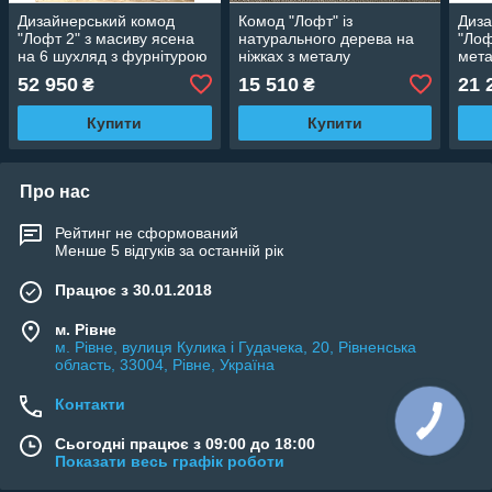
Дизайнерський комод
Комод "Лофт" із
Диза
"Лофт 2" з масиву ясена
натурального дерева на
"Лоф
на 6 шухляд з фурнітурою
ніжках з металу
мет
Blum
52 950
15 510
21 
₴
₴
Купити
Купити
Про нас
Рейтинг не сформований
Менше 5 відгуків за останній рік
Працює з 30.01.2018
м. Рівне
м. Рівне, вулиця Кулика і Гудачека, 20, Рівненська
область, 33004, Рівне, Україна
Контакти
Сьогодні працює з 09:00 до 18:00
Показати весь графік роботи