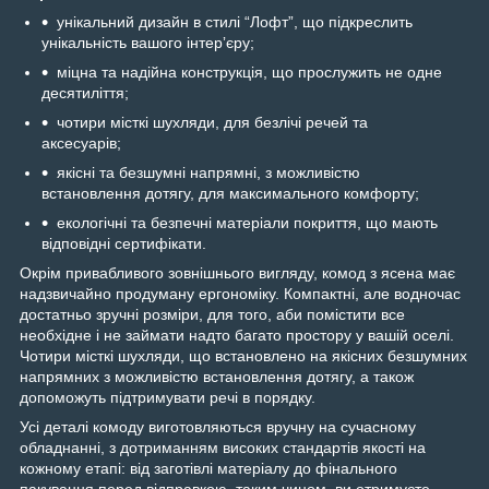
унікальний дизайн в стилі “Лофт”, що підкреслить
унікальність вашого інтерʼєру;
міцна та надійна конструкція, що прослужить не одне
десятиліття;
чотири місткі шухляди, для безлічі речей та
аксесуарів;
якісні та безшумні напрямні, з можливістю
встановлення дотягу, для максимального комфорту;
екологічні та безпечні матеріали покриття, що мають
відповідні сертифікати.
Окрім привабливого зовнішнього вигляду, комод з ясена має
надзвичайно продуману ергономіку. Компактні, але водночас
достатньо зручні розміри, для того, аби помістити все
необхідне і не займати надто багато простору у вашій оселі.
Чотири місткі шухляди, що встановлено на якісних безшумних
напрямних з можливістю встановлення дотягу, а також
допоможуть підтримувати речі в порядку.
Усі деталі комоду виготовляються вручну на сучасному
обладнанні, з дотриманням високих стандартів якості на
кожному етапі: від заготівлі матеріалу до фінального
пакування перед відправкою, таким чином, ви отримуєте