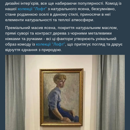
дизайні інтерʼєрів, все ще набираючи популярності. Комод із
нашої
колекції “Лофт”
з натурального ясена, безсумнівно,
стане родзинкою оселі в даному стилі, приносячи в неї
елементи натуральності та теплої атмосфери.
Преміальний масив ясена, покриття натуральним маслом,
прямі суворі та контраст дерева з чорними металевими
ніжками та ручками - всі ці фактори утворюють унікальний
образ комоду із
колекції “Лофт”
, що притягує погляд та дарує
відчуття єднання з природою.