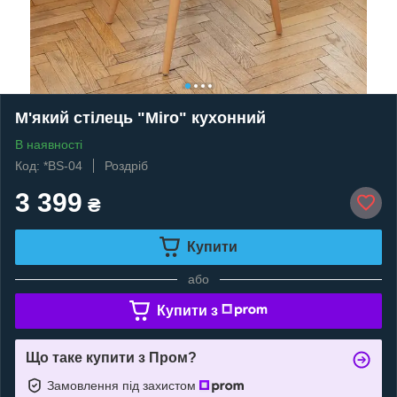
М'який стілець "Miro" кухонний
В наявності
Код: *BS-04
Роздріб
3 399
₴
Купити
або
Купити з
Що таке купити з Пром?
Замовлення під захистом