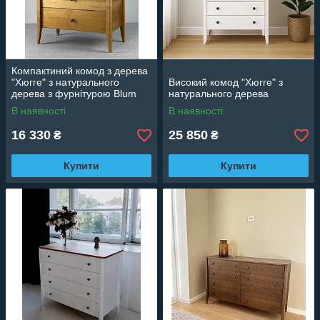
Компактиний комод з дерева
"Хюгге" з натурального
Високий комод "Хюгге" з
дерева з фурнітурою Blum
натурального дерева
В наявності
В наявності
16 330
25 850
₴
₴
Купити
Купити