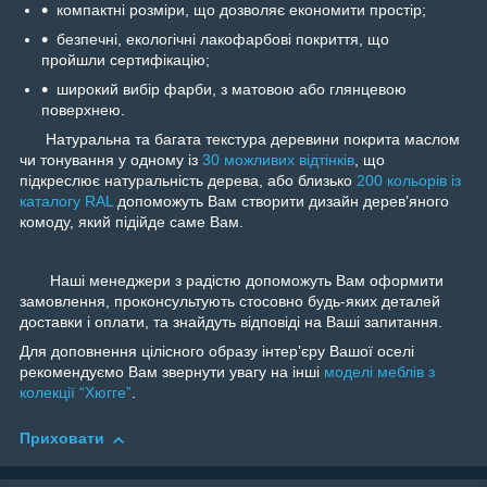
компактні розміри, що дозволяє економити простір;
безпечні, екологічні лакофарбові покриття, що
пройшли сертифікацію;
широкий вибір фарби, з матовою або глянцевою
поверхнею.
Натуральна та багата текстура деревини покрита маслом
чи тонування у одному із
30 можливих відтінків
, що
підкреслює натуральність дерева, або близько
200 кольорів із
каталогу RAL
допоможуть Вам створити дизайн дерев’яного
комоду, який підійде саме Вам.
Наші менеджери з радістю допоможуть Вам оформити
замовлення, проконсультують стосовно будь-яких деталей
доставки і оплати, та знайдуть відповіді на Ваші запитання.
Для доповнення цілісного образу інтерʼєру Вашої оселі
рекомендуємо Вам звернути увагу на інші
моделі меблів з
колекції “Хюгге”
.
Приховати