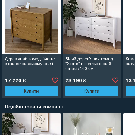
Дерев'яний комод "Хюгге"
Білий дерев'яний комод
Комо
в скандинавському стилі
"Хюгге" в спальню на 6
нату
ящиків 160 см
17 220
23 190
13 
₴
₴
Купити
Купити
Подібні товари компанії