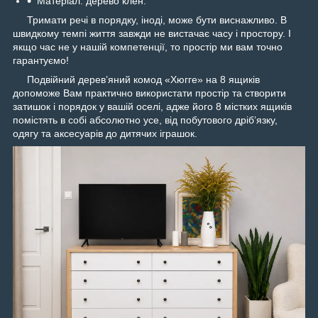
Матеріал: дерево клен.
Тримати речі в порядку, іноді, може бути виснажливо. В
швидкому темпі життя завжди не вистачає часу і простору. І
якщо час не у нашій компетенції, то простір ми вам точно
гарантуємо!
Подвійний дерев’яний комод «Хюгге» на 8 ящиків
допоможе Вам практично використати простір та створити
затишок і порядок у вашій оселі, адже його 8 містких ящиків
помістять в собі абсолютно усе, від побутового дріб’язку,
одягу та аксесуарів до дитячих іграшок.