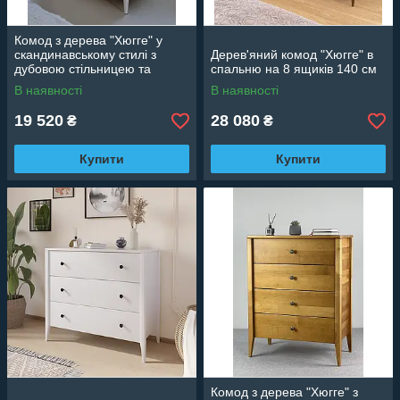
Комод з дерева "Хюгге" у
скандинавському стилі з
Дерев'яний комод "Хюгге" в
дубовою стільницею та
спальню на 8 ящиків 140 см
фурнітурою Blum
В наявності
В наявності
19 520
28 080
₴
₴
Купити
Купити
Комод з дерева "Хюгге" з