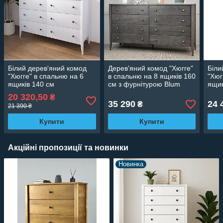
Білий дерев'яний комод
Дерев'яний комод "Хюгге"
Біли
"Хюгге" в спальню на 6
в спальню на 8 ящиків 160
"Хюг
ящиків 140 см
см з фурнітурою Blum
ящик
20 320,50
₴
35 290
24 
₴
21 390 ₴
Купити
Купити
Акційні пропозиції та новинки
Новинка