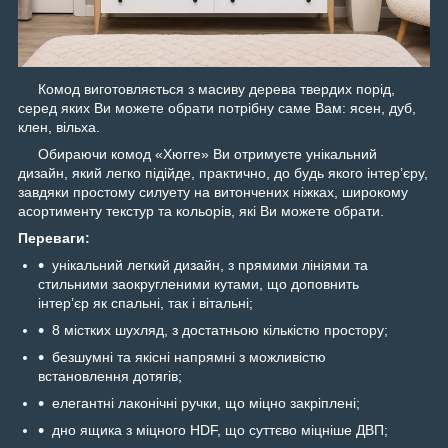
Комод виготовляється з масиву дерева твердих порід,
серед яких Ви можете обрати потрібну саме Вам: ясен, дуб,
клен, вільха.
Обираючи комод «Хюгге» Ви отримуєте унікальний
дизайн, який легко підійде, практично, до будь якого інтер’єру,
завдяки простому силуету на витончених ніжках, широкому
асортименту текстур та кольорів, які Ви можете обрати.
Переваги:
унікальний легкий дизайн, з прямими лініями та
стильними заокругленими кутами, що доповнить
інтер’єр як спальні, так і вітальні;
8 містких шухляд, з достатньою кількістю простору;
безшумні та якісні напрямні з можливістю
встановлення дотягів;
елегантні лаконічні ручки, що міцно закріплені;
дно ящика з міцного HDF, що суттєво міцніше ДВП;