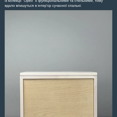
із колекції “Орео” є функціональними та стильними, тому
вдало впишуться в інтер'єр сучасної спальні.