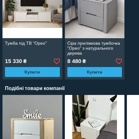
Тумба під ТВ "Орео"
Сіра приліжкова тумбочка
"Орео" з натурального
дерева
15 330
8 480
₴
₴
Купити
Купити
Подібні товари компанії