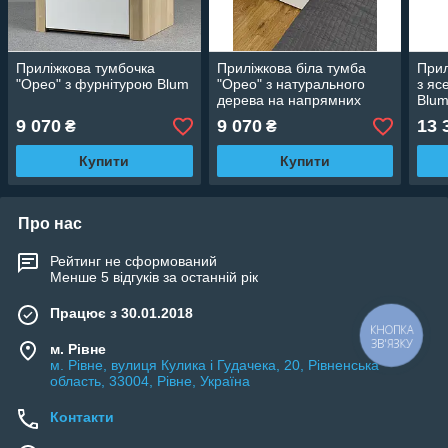
Приліжкова тумбочка
Приліжкова біла тумба
Прил
"Орео" з фурнітурою Blum
"Орео" з натурального
з яс
дерева на напрямних
Blu
Blum
9 070
9 070
13 
₴
₴
Купити
Купити
Про нас
Рейтинг не сформований
Менше 5 відгуків за останній рік
Працює з 30.01.2018
КНОПКА
ЗВ'ЯЗКУ
м. Рівне
м. Рівне, вулиця Кулика і Гудачека, 20, Рівненська
область, 33004, Рівне, Україна
Контакти