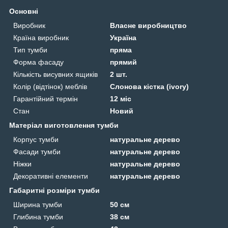
Основні
Виробник
Власне виробництво
Країна виробник
Україна
Тип тумби
пряма
Форма фасаду
прямий
Кількість висувних ящиків
2 шт.
Колір (відтінок) меблів
Слонова кістка (ivory)
Гарантійний термін
12 міс
Стан
Новий
Матеріал виготовлення тумби
Корпус тумби
натуральне дерево
Фасади тумби
натуральне дерево
Ніжки
натуральне дерево
Декоративні елементи
натуральне дерево
Габаритні розміри тумби
Ширина тумби
50 см
Глибина тумби
38 см