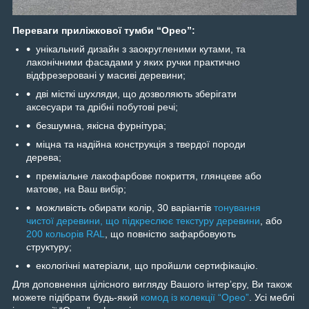
Переваги приліжкової тумби “Орео”:
унікальний дизайн з заокругленими кутами, та
лаконічними фасадами у яких ручки практично
відфрезеровані у масиві деревини;
дві місткі шухляди, що дозволяють зберігати
аксесуари та дрібні побутові речі;
безшумна, якісна фурнітура;
міцна та надійна конструкція з твердої породи
дерева;
преміальне лакофарбове покриття, глянцеве або
матове, на Ваш вибір;
можливість обирати колір, 30 варіантів
тонування
чистої деревини, що підкреслює текстуру деревини
, або
200 кольорів RAL
, що повністю зафарбовують
структуру;
екологічні матеріали, що пройшли сертифікацію.
Для доповнення цілісного вигляду Вашого інтерʼєру, Ви також
можете підібрати будь-який
комод із колекції “Орео”
. Усі меблі