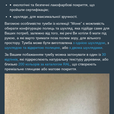
екологічні та безпечні лакофарбові покриття, що
пройшли сертифікацію;
шухляди, для максимальної зручності.
Вагомою особливістю тумби із колекції “Моне” є можливість
обирати конфігурацію полиць та шухляд, яка підійде саме для
Ваших потреб, залежно від того, які речі Ви хотіли б мати під
рукою, а які варто тримати поза полем зору, для вільного
простору. Тумба може бути виготовлена
з однією шухлядою
, з
шухлядою та відкритою полицею
, або
з двома шухлядами
.
За Вашим побажанням тумбу можна затонувати в один із
30
відтінків
, які підкреслюють натуральну текстуру деревини, або
близько
200 кольорів за каталогом RAL
, що створюють
преміальне глянцеве або матове покриття.