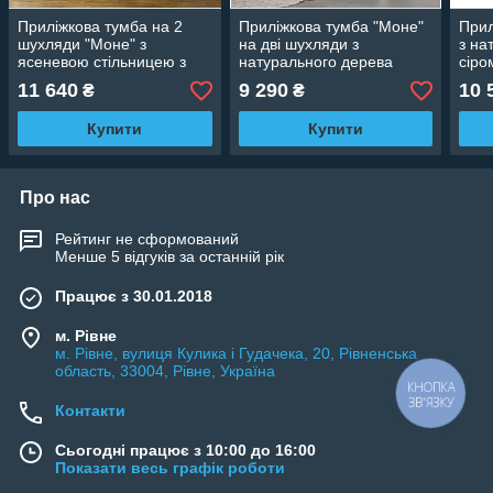
Приліжкова тумба на 2
Приліжкова тумба "Моне"
Прил
шухляди "Моне" з
на дві шухляди з
з на
ясеневою стільницею з
натурального дерева
сіро
натурального дерева клен
11 640
9 290
10 
₴
₴
Купити
Купити
Про нас
Рейтинг не сформований
Менше 5 відгуків за останній рік
Працює з 30.01.2018
м. Рівне
м. Рівне, вулиця Кулика і Гудачека, 20, Рівненська
область, 33004, Рівне, Україна
КНОПКА
ЗВ'ЯЗКУ
Контакти
Сьогодні працює з 10:00 до 16:00
Показати весь графік роботи