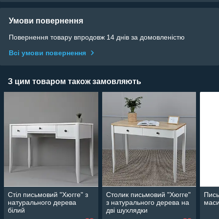
Умови повернення
Повернення товару впродовж 14 днів за домовленістю
Всі умови повернення
З цим товаром також замовляють
Стіл письмовий "Хюгге" з
Столик письмовий "Хюгге"
Пись
натурального дерева
з натурального дерева на
маси
білий
дві шухлядки