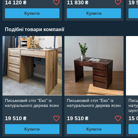
14 120
11 830
19 
₴
₴
Купити
Купити
Подібні товари компанії
Письмовий стіл "Еко" із
Письмовий стіл "Еко" із
Пись
натурального дерева ясен
натурального дерева ясен
нату
шух
19 510
19 510
15 
₴
₴
Купити
Купити