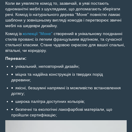
Коли ви уявляєте комод то, зазвичай, в уяві постають
одноманітні меблі з шухлядами, що допомагають зберігати
речі. Комод із натурального дерева “Моне” повністю ламає
шаблони у зовнішньому вигляді комодів і перетворює звичні
меблі на шедеври дизайну.
Комод із
колекції “Моне”
створений в унікальному поєднанні
стилів прованс із легким французьким відтінком, та сучасної
стильної класики. Стане чудовою окрасою для вашої спальні,
вітальні, чи коридору.
Переваги:
унікальний, неповторний дизайн;
міцна та надійна конструкція із твердих порід
деревини;
якісні, безшумні напрямні із можливістю встановлення
дотягу;
широка палітра доступних кольорів;
безпечні та екологічні лакофарбові матеріали, що
пройшли сертифікацію;