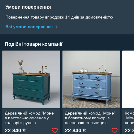
Умови повернення
Повернення товару впродовж 14 днів за домовленістю
Всі умови повернення
Подібні товари компанії
Дерев'яний комод "Моне"
Дерев'яний комод "Моне"
Комо
в пастельно-зеленому
в блакитному кольорі з
"Мон
кольорі з рудою
ясеневою стільницею
дере
стільницею
ясен
22 840
22 840
22 
₴
₴