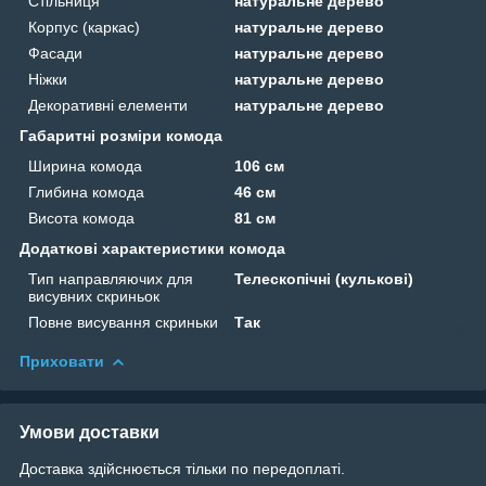
Стільниця
натуральне дерево
Корпус (каркас)
натуральне дерево
Фасади
натуральне дерево
Ніжки
натуральне дерево
Декоративні елементи
натуральне дерево
Габаритні розміри комода
Ширина комода
106 см
Глибина комода
46 см
Висота комода
81 см
Додаткові характеристики комода
Тип направляючих для
Телескопічні (кулькові)
висувних скриньок
Повне висування скриньки
Так
Приховати
Умови доставки
Доставка здійснюється тільки по передоплаті.