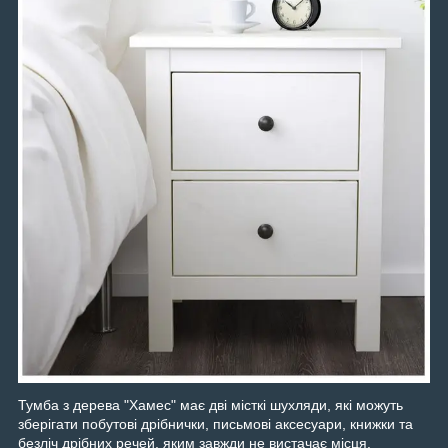
Тумба з дерева "Хамес" має дві місткі шухляди, які можуть
зберігати побутові дрібнички, письмові аксесуари, книжки та
безліч дрібних речей, яким завжди не вистачає місця.