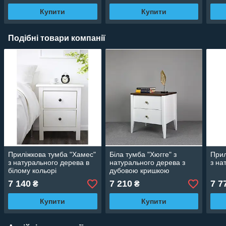
Купити
Купити
Подібні товари компанії
Приліжкова тумба "Хамес"
Біла тумба "Хюгге" з
Прил
з натурального дерева в
натурального дерева з
з на
білому кольорі
дубовою кришкою
7 140
7 210
7 7
₴
₴
Купити
Купити