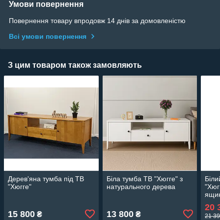
Умови повернення
Повернення товару впродовж 14 днів за домовленістю
Всі умови повернення
З цим товаром також замовляють
Дерев'яна тумба під ТВ
Біла тумба ТВ "Хюгге" з
Біли
"Хюгге"
натурального дерева
"Хюг
ящик
20 
15 800
13 800
₴
₴
21 39