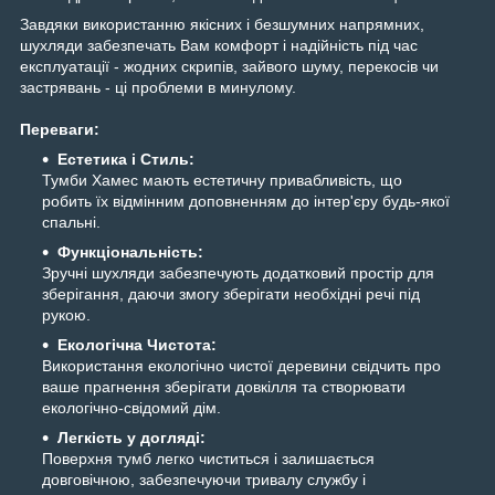
Завдяки використанню якісних і безшумних напрямних,
шухляди забезпечать Вам комфорт і надійність під час
експлуатації - жодних скрипів, зайвого шуму, перекосів чи
застрявань - ці проблеми в минулому.
Переваги:
Естетика і Стиль:
Тумби Хамес мають естетичну привабливість, що
робить їх відмінним доповненням до інтер'єру будь-якої
спальні.
Функціональність:
Зручні шухляди забезпечують додатковий простір для
зберігання, даючи змогу зберігати необхідні речі під
рукою.
Екологічна Чистота:
Використання екологічно чистої деревини свідчить про
ваше прагнення зберігати довкілля та створювати
екологічно-свідомий дім.
Легкість у догляді:
Поверхня тумб легко чиститься і залишається
довговічною, забезпечуючи тривалу службу і