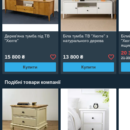
Дерев'яна тумба під ТВ
Біла тумба ТВ "Хюгге" з
Біли
"Хюгге"
натурального дерева
"Хюг
ящик
20 
15 800
13 800
₴
₴
21 39
Купити
Купити
Подібні товари компанії