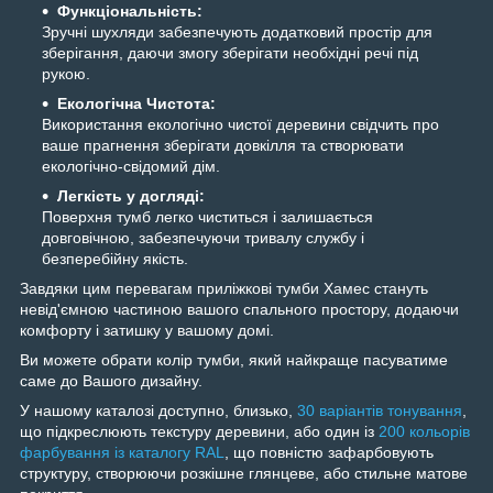
Функціональність:
Зручні шухляди забезпечують додатковий простір для
зберігання, даючи змогу зберігати необхідні речі під
рукою.
Екологічна Чистота:
Використання екологічно чистої деревини свідчить про
ваше прагнення зберігати довкілля та створювати
екологічно-свідомий дім.
Легкість у догляді:
Поверхня тумб легко чиститься і залишається
довговічною, забезпечуючи тривалу службу і
безперебійну якість.
Завдяки цим перевагам приліжкові тумби Хамес стануть
невід'ємною частиною вашого спального простору, додаючи
комфорту і затишку у вашому домі.
Ви можете обрати колір тумби, який найкраще пасуватиме
саме до Вашого дизайну.
У нашому каталозі доступно, близько,
30 варіантів тонування
,
що підкреслюють текстуру деревини, або один із
200 кольорів
фарбування із каталогу RAL
, що повністю зафарбовують
структуру, створюючи розкішне глянцеве, або стильне матове