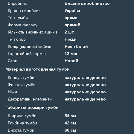
Виробник
Власне виробництво
Країна виробник
Україна
Тип тумби
пряма
Форма фасаду
прямий
Кількість висувних ящиків
2 шт.
Тип опор
Ніжки
Колір (відтінок) меблів
Ясен білий
Гарантійний термін
12 міс
Стан
Новий
Матеріал виготовлення тумби
Корпус тумби
натуральне дерево
Фасади тумби
натуральне дерево
Ніжки
натуральне дерево
Декоративні елементи
натуральне дерево
Габаритні розміри тумби
Ширина тумби
54 см
Глибина тумби
42 см
Висота тумби
66 см