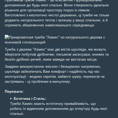
Приліжкові тумби Хамес - це елегантне і функціональне
доповнення до будь-якої спальні. Вони створюють ідеальне
рішення для організації простору поруч із ліжком.
Виготовлені з екологічно чистої деревини, ці тумби не тільки
додають натурального тепла і затишку у вашу спальню, а й
сприяють збереженню навколишнього середовища.
Тумба з дерева "Хамес" має дві місткі шухляди, які можуть
зберігати побутові дрібнички, письмові аксесуари, книжки та
безліч дрібних речей, яким завжди не вистачає місця.
Завдяки використанню якісних і безшумних напрямних,
шухляди забезпечать Вам комфорт і надійність під час
експлуатації - жодних скрипів, зайвого шуму, перекосів чи
застрявань - ці проблеми в минулому.
Переваги:
Естетика і Стиль:
Тумби Хамес мають естетичну привабливість, що
робить їх відмінним доповненням до інтер'єру будь-якої
спальні.