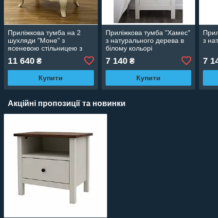
Приліжкова тумба на 2
Приліжкова тумба "Хамес"
Прил
шухляди "Моне" з
з натурального дерева в
з на
ясеневою стільницею з
білому кольорі
натурального дерева клен
11 640
7 140
7 1
₴
₴
Купити
Купити
Акційні пропозиції та новинки