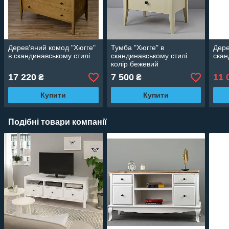
Дерев'яний комод "Хюгге"
Тумба "Хюгге" в
Дере
в скандинавському стилі
скандинавському стилі
скан
колір бежевий
17 220
7 500
11 
₴
₴
Купити
Купити
Подібні товари компанії