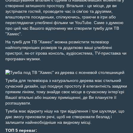
Облаштування вітальні є одним із найважливіших моментів у
створенні затишного простору. Вітальня - це місце, де ви
зустрічаєте гостей, проводите час із сім'єю та друзями,
влаштовуєте посиденьки, спілкуючись, граючи в ігри або
переглядаючи улюблені фільми чи YouTube. Саме з думкою
про цей час Вашого відпочинку ми створили тумбу для ТВ
"Хамес".
На тумбі для ТВ "Хамес" можна розмістити телевізор
найпопулярніших розмірів та додатково ваші улюблені
пристрої, як-от ігрова консоль, аудіосистема, TV-приставка чи
програвач музики.
Тумба для телевізора з натурального дерева має стильний
сучасний дизайн, що поєднує простоту й елегантність завдяки
прямим лініям, тому знайде своє місце в сучасному інтер'єрі
Вашої вітальні або іншому приміщенні, де Ви плануєте її
розташувати.
Тумба має відкриту нішу на три відділення і три шухляди, що
дає змогу приховати речі, щоб не створювати безлад і
залишити найнеобхідніше на видному місці.
ТОП 5 переваг: