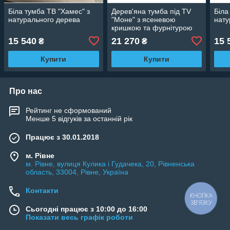
Біла тумба ТВ "Хамес" з
Дерев'яна тумба під TV
Біла
натурального дерева
"Моне" з ясеневою
нату
кришкою та фурнітурою
Blum
15 540
21 270
15 
₴
₴
Купити
Купити
Про нас
Рейтинг не сформований
Менше 5 відгуків за останній рік
Працює з 30.01.2018
м. Рівне
м. Рівне, вулиця Кулика і Гудачека, 20, Рівненська
область, 33004, Рівне, Україна
Контакти
КНОПКА
ЗВ'ЯЗКУ
Сьогодні працює з 10:00 до 16:00
Показати весь графік роботи