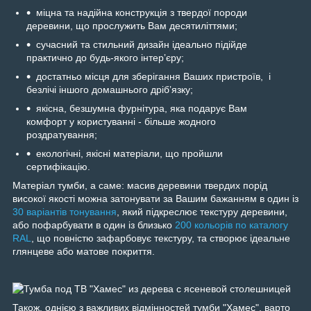
міцна та надійна конструкція з твердої породи
деревини, що прослужить Вам десятиліттями;
сучасний та стильний дизайн ідеально підійде
практично до будь-якого інтерʼєру;
достатньо місця для зберігання Ваших пристроїв, і
безлічі іншого домашнього дрібʼязку;
якісна, безшумна фурнітура, яка подарує Вам
комфорт у користуванні - більше жодного
роздратування;
екологічні, якісні матеріали, що пройшли
сертифікацію.
Матеріал тумби, а саме: масив деревини твердих порід
високої якості можна затонувати за Вашим бажанням в один із
30 варіантів тонування
, який підкреслює текстуру деревини,
або пофарбувати в один із близько
200 кольорів по каталогу
RAL
, що повністю зафарбовує текстуру, та створює ідеальне
глянцеве або матове покриття.
Також, однією з важливих відмінностей тумби "Хамес", варто