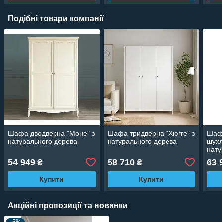
Подібні товари компанії
Шафа дводверна "Моне" з
Шафа тридверна "Хюгге" з
Шаф
натурального дерева
натурального дерева
шухл
нату
54 949
58 710
63 
₴
₴
Купити
Купити
Акційні пропозиції та новинки
–5%