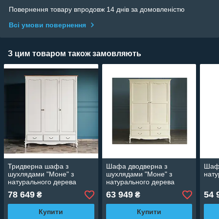
Повернення товару впродовж 14 днів за домовленістю
Всі умови повернення
З цим товаром також замовляють
Тридверна шафа з
Шафа дводверна з
Шафа
шухлядами "Моне" з
шухлядами "Моне" з
нату
натурального дерева
натурального дерева
78 649
63 949
54 
₴
₴
Купити
Купити