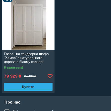
Розпашна тридверна шафа
"Хамес" з натурального
дерева в білому кольорі
В наявності
79 929
₴
84 430 ₴
Купити
Про нас