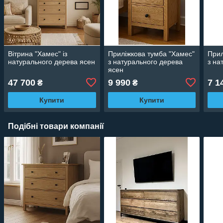
Вітрина "Хамес" із
Приліжкова тумба "Хамес"
Прил
натурального дерева ясен
з натурального дерева
з на
ясен
47 700
9 990
7 1
₴
₴
Купити
Купити
Подібні товари компанії