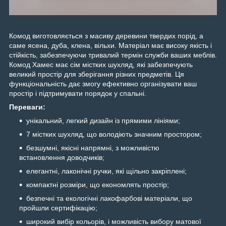
Комод виготовляється з масиву деревини твердих порід, а
саме ясена, дуба, клена, вільхи. Матеріал має високу якість і
стійкість, забезпечуючи тривалий термін служби ваших меблів.
Комод Хамес має сім містких шухляд, які забезпечують
великий простір для зберігання різних предметів. Ця
функціональність дає змогу ефективно організувати ваш
простір і підтримувати порядок у спальні.
Переваги:
унікальний, легкий дизайн із прямими лініями;
7 містких шухляд, що володіють значним простором;
безшумні, якісні напрямні, з можливістю
встановлення доводчиків;
елегантні, лаконічні ручки, які щільно закріплені;
компактні розміри, що економлять простір;
безпечні та екологічні лакофарбові матеріали, що
пройшли сертифікацію;
широкий вибір кольорів, і можливість вибору матової