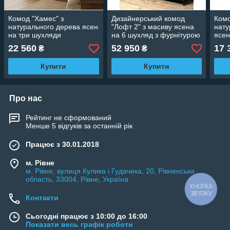
Комод "Хамес" з
Дизайнерський комод
Комо
натурального дерева ясен
"Лофт 2" з масиву ясена
нату
на три шухляди
на 6 шухляд з фурнітурою
ясен
Blum
22 560
52 950
17 
₴
₴
Купити
Купити
Про нас
Рейтинг не сформований
Менше 5 відгуків за останній рік
Працює з 30.01.2018
м. Рівне
м. Рівне, вулиця Кулика і Гудачека, 20, Рівненська
область, 33004, Рівне, Україна
КНОПКА
ЗВ'ЯЗКУ
Контакти
Сьогодні працює з 10:00 до 16:00
Показати весь графік роботи