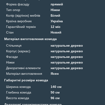
Форма фасаду
прямий
Тип опор
Ніжки
Колір (відтінок) меблів
Білий
Країна виробник
Україна
Гарантійний термін
12 міс
Стан
Новий
Матеріал виготовлення комода
Стільниця
натуральне дерево
Корпус (каркас)
натуральне дерево
Фасади
натуральне дерево
Ніжки
натуральне дерево
Декоративні елементи
натуральне дерево
Матеріал виготовлення
Ясен
Габаритні розміри комода
Ширина комода
140 см
Глибина комода
50 см
Висота комода
96 см
Додаткові характеристики комода