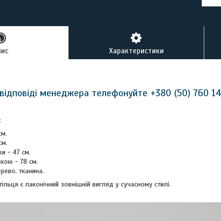
пис
Характеристики
відповіді менеджера телефонуйте +380 (50) 760 1
:
см.
см.
и - 47 см.
нкою - 78 см.
рево, тканина.
ільця є лаконічний зовнішній вигляд у сучасному стилі.