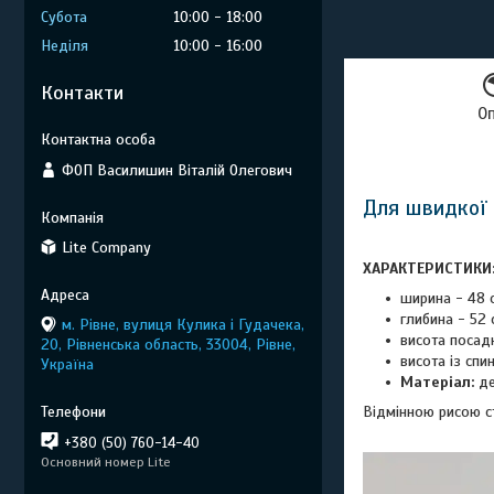
Субота
10:00
18:00
Неділя
10:00
16:00
Контакти
О
ФОП Василишин Віталій Олегович
Для швидкої 
Lite Company
ХАРАКТЕРИСТИКИ
ширина - 48 
глибина - 52 
м. Рівне, вулиця Кулика і Гудачека,
висота посадк
20, Рівненська область, 33004, Рівне,
висота із спи
Україна
Матеріал:
де
Відмінною рисою ст
+380 (50) 760-14-40
Основний номер Lite