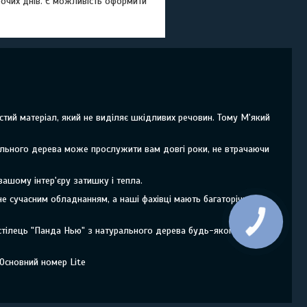
бочих днів. Є можливість оформити
тий матеріал, який не виділяє шкідливих речовин. Тому М'який
ального дерева може прослужити вам довгі роки, не втрачаючи
ашому інтер'єру затишку і тепла.
е сучасним обладнанням, а наші фахівці мають багаторічний
 стілець "Панда Нью" з натурального дерева будь-якого
 Основний номер Lite