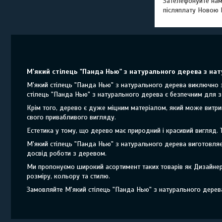
Зателефонуйте нам
післяплату Новою
М'який стілець "Панда Нью" з натурального дерева з нату
М'який стілець "Панда Нью" з натурального дерева виключно з
стілець "Панда Нью" з натурального дерева є безпечним для 
Крім того, дерево є дуже міцним матеріалом, який може витри
свого привабливого вигляду.
Естетика у тому, що дерево має природний і красивий вигляд.
М'який стілець "Панда Нью" з натурального дерева виготовляє
досвід роботи з деревом.
Ми пропонуємо широкий асортимент таких товарів як Дизайнерс
розміру, кольору та стилю.
Замовляйте М'який стілець "Панда Нью" з натурального дерева