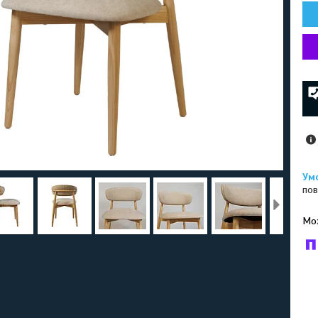
пов
У к
буд