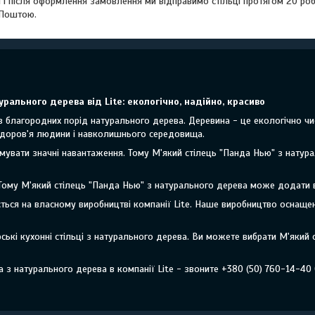
 і після оформлення замовлення ми відправимо стільці протягом 20 ро
 Поштою.
рального дерева від Lite: екологічно, надійно, красиво
 благородних порід натурального дерева. Деревина - це екологічно чис
здоров'я людини і навколишнього середовища.
мувати значні навантаження. Тому М'який стілець "Панда Нью" з натур
 Тому М'який стілець "Панда Нью" з натурального дерева може додати в
ться на власному виробництві компанії Lite. Наше виробництво оснащен
ькі кухонні стільці з натурального дерева. Ви можете вибрати М'який
 з натурального дерева в компанії Lite - звоните +380 (50) 760-14-40