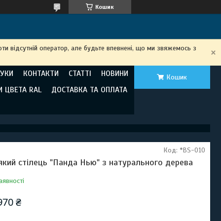
Кошик
ти відсутній оператор, але будьте впевнені, що ми звяжемось з
ГУКИ
КОНТАКТИ
СТАТТІ
НОВИНИ
Кошик
И ЦВЕТА RAL
ДОСТАВКА ТА ОПЛАТА
Код:
*BS-010
який стілець "Панда Нью" з натурального дерева
аявності
970 ₴