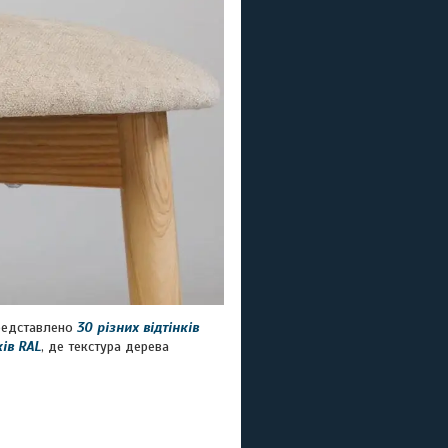
представлено
30 різних відтінків
ків RAL
, де текстура дерева