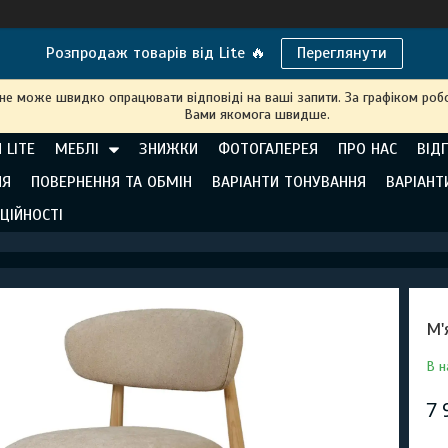
Розпродаж товарів від Lite 🔥
Переглянути
 не може швидко опрацювати відповіді на ваші запити. За графіком робо
Вами якомога швидше.
 LITE
МЕБЛІ
ЗНИЖКИ
ФОТОГАЛЕРЕЯ
ПРО НАС
ВІД
НЯ
ПОВЕРНЕННЯ ТА ОБМІН
ВАРІАНТИ ТОНУВАННЯ
ВАРІАНТ
ЦІЙНОСТІ
М'
В н
7 