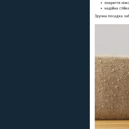
покриття ніжо
надійна стійк
Зручна посадка заб