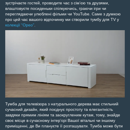
зустрічаєте гостей, проводите час з сімʼєю та друзями,
влаштовуєте посиденьки спілкуючись, граючи ігри чи
переглядаючи улюблені фільми чи YouTube. Саме з думкою
про цей час вашого відпочинку ми створили тумбу для TV у
колекції “Орео”
.
Тумба для телевізора з натурального дерева має стильний
сучасний дизайн, який поєднує простоту та елегантність
завдяки прямим лініям та заокругленим кутам, тому, знайде
своє місце в сучасному інтерʼєрі Вашої вітальні чи іншому
приміщенні, де Ви плануєте її розташувати. Тумба може бути