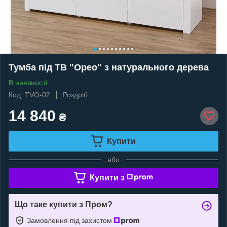
Тумба під ТВ "Орео" з натурального дерева
В наявності
Код: TVO-02
Роздріб
14 840
₴
Купити
або
Купити з
Що таке купити з Пром?
Замовлення під захистом