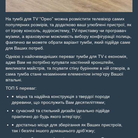
На тумбі для ТV “Орео” можна розмістити телевізор самих
популярних розмірів, та додатково ваші улюблені пристрої, як
от ігрову консоль, аудіосистему, TV-приставку чи програвач
музики, а враховуючи можливість вибору конфігурації полиць,
фактично ви можете обрати варіант тумби, який підійде саме
для Ваших потреб.
Однією з найочевидніших переваг тумби для TV є економія,
адже Вам не потрібно купувати настінний кронштейн,
викликати майстрів, та псувати стіну бурінням в ній отворів, а
сама тумба стане незамінним елементом інтерʼєру Вашої
вітальні.
ТОП 5 переваг:
міцна та надійна конструкція з твердої породи
деревини, що прослужить Вам десятиліттями;
сучасний та стильний дизайн ідеально підійде
практично до будь якого інтерʼєру;
достатньо місця для зберігання як Ваших пристроїв,
так і безлічі іншого домашнього дрібʼязку;