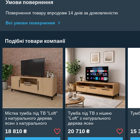
Умови повернення
Повернення товару впродовж 14 днів за домовленістю
Всі умови повернення
Подібні товари компанії
Містка тумба під ТВ "Loft"
Тумба під ТВ з нішею
Тумб
з натурального дерева
"Loft" з натурального
ясен з натурального
дерева ясен
дерева
18 810
20 710
15 
₴
₴