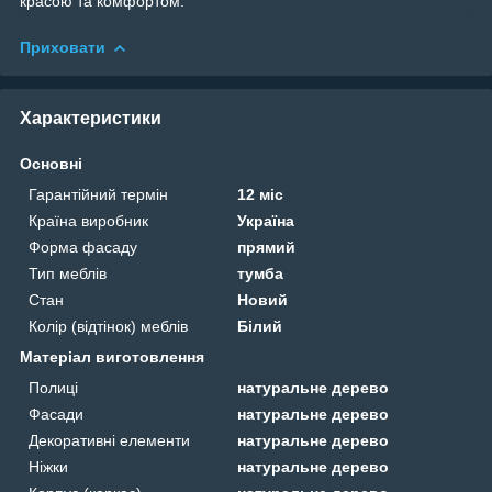
красою та комфортом.
Приховати
Характеристики
Основні
Гарантійний термін
12 міс
Країна виробник
Україна
Форма фасаду
прямий
Тип меблів
тумба
Стан
Новий
Колір (відтінок) меблів
Білий
Матеріал виготовлення
Полиці
натуральне дерево
Фасади
натуральне дерево
Декоративні елементи
натуральне дерево
Ніжки
натуральне дерево