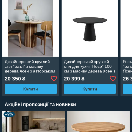
Дизайнерський круглий
Дизайнерський круглий
Розк
стіл "Батл" з масиву
стіл для кухні "Ноєр" 100
"Бат
дерева ясен з авторським
см з масиву дерева ясен з
Ясен
зрізом
авторським зрізом
60
20 350
20 399
26 
₴
₴
Купити
Купити
Акційні пропозиції та новинки
–9%