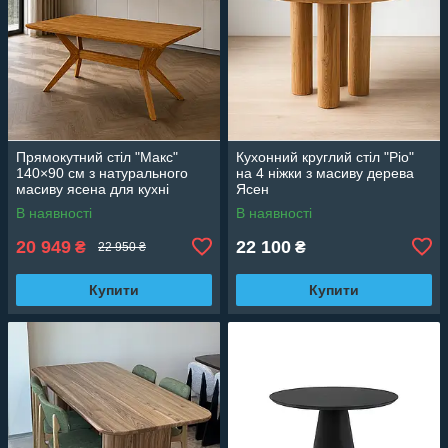
Прямокутний стіл "Макс"
Кухонний круглий стіл "Ріо"
140×90 см з натурального
на 4 ніжки з масиву дерева
масиву ясена для кухні
Ясен
В наявності
В наявності
20 949
22 100
₴
₴
22 950 ₴
Купити
Купити