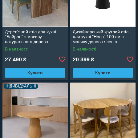
Дерев'яний стіл для кухні
Дизайнерський круглий стіл
"Байрон" з масиву
для кухні "Ноєр" 100 см з
натурального дерева
масиву дерева ясен з
авторським зрізом
В наявності
В наявності
27 490
20 399
₴
₴
Купити
Купити
ІНДИВІДУАЛЬНІ