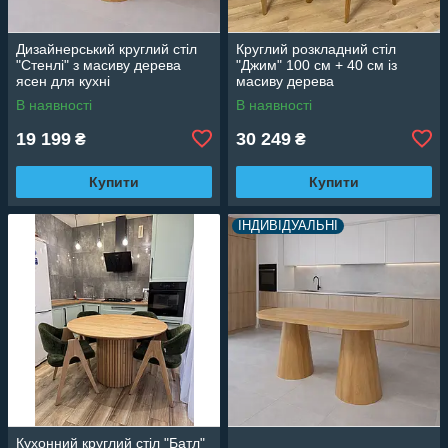
Дизайнерський круглий стіл
Круглий розкладний стіл
"Стенлі" з масиву дерева
"Джим" 100 см + 40 см із
ясен для кухні
масиву дерева
В наявності
В наявності
19 199
30 249
₴
₴
Купити
Купити
ІНДИВІДУАЛЬНІ
Кухонний круглий стіл "Батл"