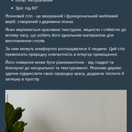
Колір: натуральний
Зріз: під 60°
Ясеновий стіл - це вишуканий і функціональний меблевий
виріб, створений з деревини ясена.
Ясен вирізняється красивою текстурою, міцністю і стійкістю до
впливу часу, що робить його ідеальним матеріалом для
виготовлення столів.
За ним можуть комфортно розташуватися 4 людини. Цей стіл
привносить природну елегантність в інтер'єр приміщення.
Його поверхня може бути різноманітною - від гладкої та
блискучої до натуральної та текстурованої. Ясенове дерево
здатне підкреслити свою природну красу, додаючи теплоти й
затишку в простір.