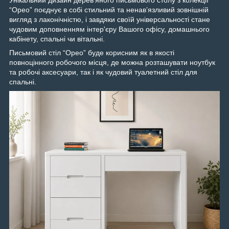
Унікальний дизайн деревʼяного письмового столу з колекції
“Орео” поєднує в собі стильний та ненавʼязливий зовнішній
вигляд з лаконічністю, і завдяки своїй універсальності стане
чудовим доповненням інтер'єру Вашого офісу, домашнього
кабінету, спальні чи вітальні.
Письмовий стіл “Орео” буде корисним як в якості
повноцінного робочого місця, де можна розташувати ноутбук
та робочі аксесуари, так і як чудовий туалетний стіл для
спальні.