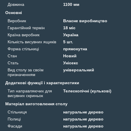
Довжина
1100 мм
Основні
Виробник
Власне виробництво
Гарантійний термін
18 міс
Країна виробник
Україна
Кількість висувних ящиків
5 шт.
Форма стільниці
прямокутна
Стан
Новий
Стать
Унісекс
Вид столу за своїм
універсальний
призначенням
Додаткові функції і характеристики
Тип направляючих для
Телескопічні (кулькові)
висувних скриньок
Матеріал виготовлення столу
Стільниця
натуральне дерево
Полиці
натуральне дерево
Фасади
натуральне дерево