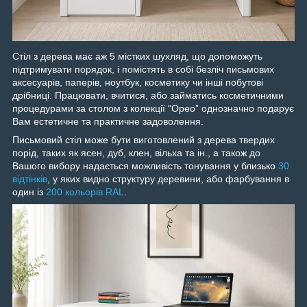
Стіл з дерева має аж 5 містких шухляд, що допоможуть
підтримувати порядок, і помістять в собі безліч письмових
аксесуарів, паперів, ноутбук, косметику чи інші побутові
дрібниці. Працювати, вчитися, або займатись косметичними
процедурами за столом з колекції “Орео” однозначно подарує
Вам естетичне та практичне задоволення.
Письмовий стіл може бути виготовлений з дерева твердих
порід, таких як ясен, дуб, клен, вільха та ін., а також до
Вашого вибору надається можливість тонування у близько
30
відтінків
, у яких видно структуру деревини, або фарбування в
один із
200 кольорів RAL
.