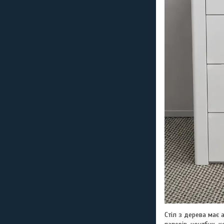
Стіл з дерева має 