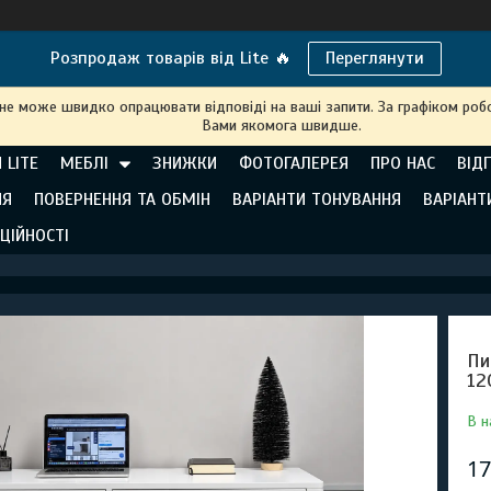
Розпродаж товарів від Lite 🔥
Переглянути
 не може швидко опрацювати відповіді на ваші запити. За графіком робо
Вами якомога швидше.
 LITE
МЕБЛІ
ЗНИЖКИ
ФОТОГАЛЕРЕЯ
ПРО НАС
ВІД
НЯ
ПОВЕРНЕННЯ ТА ОБМІН
ВАРІАНТИ ТОНУВАННЯ
ВАРІАНТ
ЦІЙНОСТІ
Пи
12
В н
17