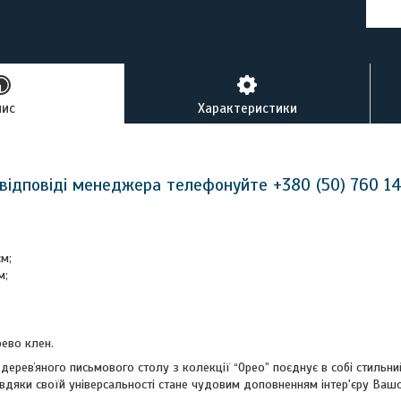
пис
Характеристики
відповіді менеджера телефонуйте +380 (50) 760 1
м;
м;
рево клен.
деревʼяного письмового столу з колекції “Орео” поєднує в собі стильни
завдяки своїй універсальності стане чудовим доповненням інтер'єру Ваш