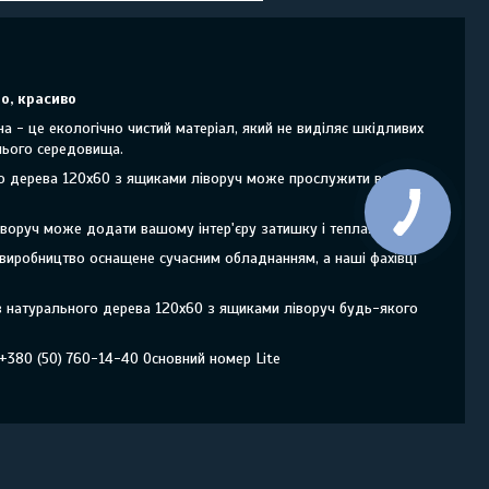
о, красиво
 - це екологічно чистий матеріал, який не виділяє шкідливих
нього середовища.
ого дерева 120х60 з ящиками ліворуч може прослужити вам
іворуч може додати вашому інтер'єру затишку і тепла.
 виробництво оснащене сучасним обладнанням, а наші фахівці
 з натурального дерева 120х60 з ящиками ліворуч будь-якого
 +380 (50) 760-14-40 Основний номер Lite