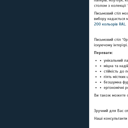
паперів, ноутбук, 
столом з колекції
Письмовий стіл мож
вибору надається 
200 кольорів RAL
.
Письмовий стіл “О
існуючому інтерʼєрі.
Переваги:
унікальний л
міцна та наді
стійкість до
пʼять містких
безшумна фур
ергономічні 
Ви також можете о
Зручний для Вас с
Наші консультанти