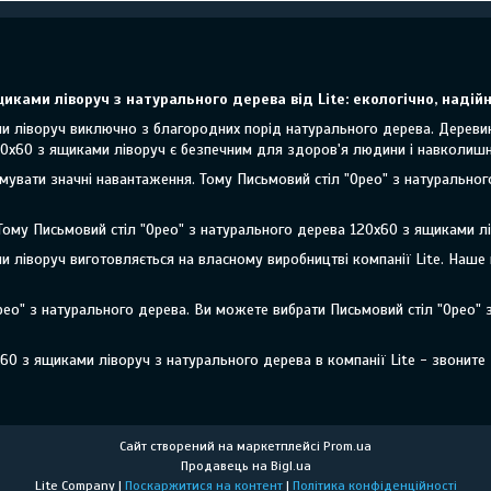
иками ліворуч з натурального дерева від Lite: екологічно, надійн
и ліворуч виключно з благородних порід натурального дерева. Деревина
120х60 з ящиками ліворуч є безпечним для здоров'я людини і навколиш
имувати значні навантаження. Тому Письмовий стіл "Орео" з натуральн
 Тому Письмовий стіл "Орео" з натурального дерева 120х60 з ящиками л
и ліворуч виготовляється на власному виробництві компанії Lite. Наше
рео" з натурального дерева. Ви можете вибрати Письмовий стіл "Орео"
60 з ящиками ліворуч з натурального дерева в компанії Lite - звоните
Сайт створений на маркетплейсі
Prom.ua
Продавець на Bigl.ua
Lite Company |
Поскаржитися на контент
|
Політика конфіденційності