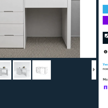
пов
У к
буд