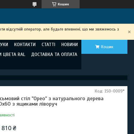
Кошик
ти відсутній оператор, але будьте впевнені, що ми звяжемось з
ГУКИ
КОНТАКТИ
СТАТТІ
НОВИНИ
Кошик
И ЦВЕТА RAL
ДОСТАВКА ТА ОПЛАТА
Код:
1SO-0009*
сьмовий стіл "Орео" з натурального дерева
0х60 з ящиками ліворуч
аявності
 810 ₴