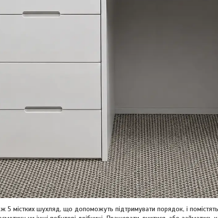
аж 5 містких шухляд, що допоможуть підтримувати порядок, і помістять 