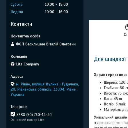
Субота
10:00
18:00
Неділя
10:00
16:00
Контакти
О
ФОП Василишин Віталій Олегович
Для швидкої 
Lite Company
Характеристики:
Ширина: 120 с
м. Рівне, вулиця Кулика і Гудачека,
Глибина: 60 с
20, Рівненська область, 33004, Рівне,
Висота: 75 см;
Україна
Вага: 45 кг;
Колір: білий;
Матеріал: де
+380 (50) 760-14-40
Унікальний дизайн 
Основний номер Lite
з лаконічністю, і 