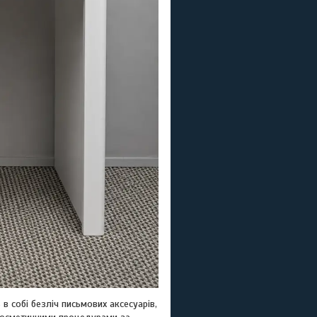
в собі безліч письмових аксесуарів,