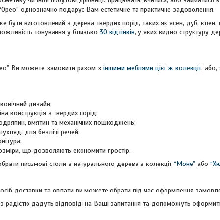
косметику чи інші побутові дрібниці. Працювати, вчитися, або займатис
 “Орео” однозначно подарує Вам естетичне та практичне задоволення.
е бути виготовлений з дерева твердих порід, таких як ясен, дуб, клен, 
можливість тонування у близько
30 відтінків
, у яких видно структуру де
рео” Ви можете замовити разом з
іншими меблями цієї ж колекції
, або
аконічний дизайн;
йна конструкція з твердих порід;
 подряпин, вмятин та механічних пошкоджень;
 шухляд, для безлічі речей;
нітура;
розміри, що дозволяють економити простір.
брати письмові столи з натурального дерева з колекції
“Моне”
або
“Хю
посіб доставки та оплати ви можете обрати під час оформлення замовл
 з радістю дадуть відповіді на Ваші запитання та допоможуть оформит