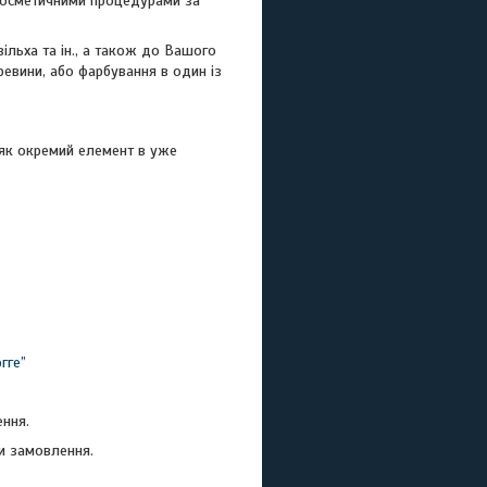
ь косметичними процедурами за
вільха та ін., а також до Вашого
ревини, або фарбування в один із
, як окремий елемент в уже
гге”
ення.
и замовлення.