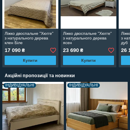
Ліжко двоспальне "Хюгге"
Ліжко двоспальне "Хюгге"
Ліжк
з натурального дерева
з натурального дерева
з на
клен Біле
ясен
дуб
17 090
23 690
26 
₴
₴
Купити
Купити
Акційні пропозиції та новинки
ІНДИВІДУАЛЬНІ
ІНДИВІДУАЛЬНІ