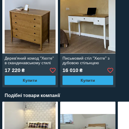
Дерев'яний комод "Хюгге"
Письмовий стіл "Хюгге" з
в скандинавському стилі
дубовою стільнцею
17 220
16 010
₴
₴
Купити
Купити
Подібні товари компанії