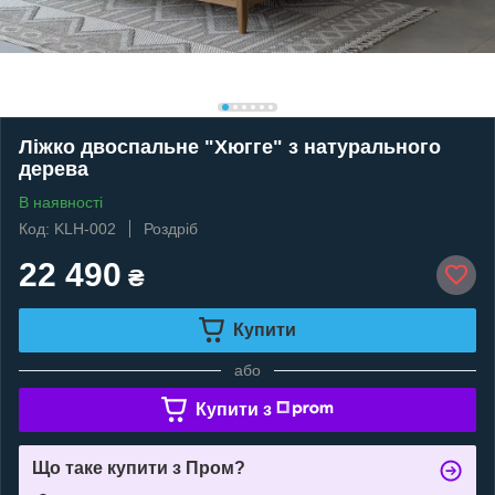
Ліжко двоспальне "Хюгге" з натурального
дерева
В наявності
Код: KLH-002
Роздріб
22 490
₴
Купити
або
Купити з
Що таке купити з Пром?