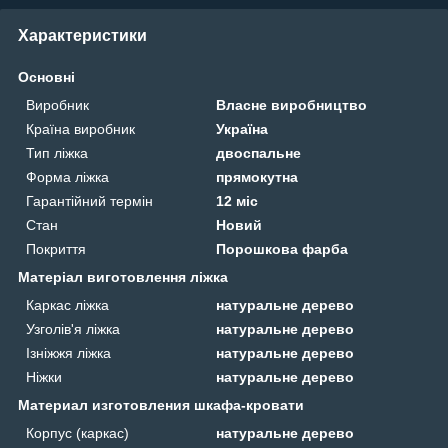
Характеристики
Основні
Виробник
Власне виробництво
Країна виробник
Україна
Тип ліжка
двоспальне
Форма ліжка
прямокутна
Гарантійний термін
12 міс
Стан
Новий
Покриття
Порошкова фарба
Матеріал виготовлення ліжка
Каркас ліжка
натуральне дерево
Узголів'я ліжка
натуральне дерево
Ізніжжя ліжка
натуральне дерево
Ніжки
натуральне дерево
Материал изготовления шкафа-кровати
Корпус (каркас)
натуральне дерево