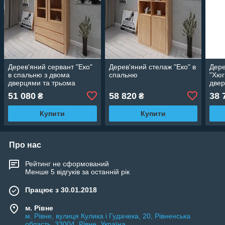
Дерев'яний сервант "Еко"
Дерев'яний стелаж "Еко" в
Дере
в спальню з двома
спальню
"Хюг
дверцями та трьома
двер
шухлядами
шух
51 080
58 820
38 
₴
₴
Купити
Купити
Про нас
Рейтинг не сформований
Менше 5 відгуків за останній рік
Працює з 30.01.2018
м. Рівне
м. Рівне, вулиця Кулика і Гудачека, 20, Рівненська
область, 33004, Рівне, Україна