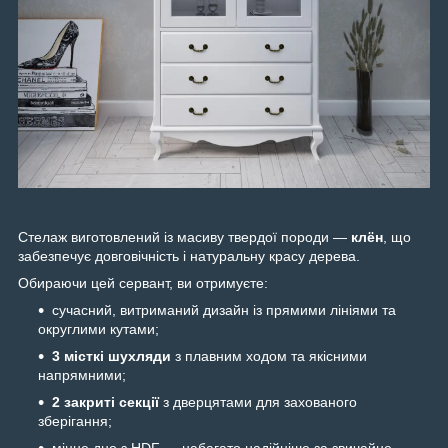
Стелаж виготовлений із масиву твердої породи —
клён
, що
забезпечує довговічність і натуральну красу дерева.
Обираючи цей сервант, ви отримуєте:
сучасний, витриманий дизайн із прямими лініями та
округлими кутами;
3 місткі шухляди
з плавним ходом та якісними
напрямними;
2 закриті секції
з дверцятами для захованого
зберігання;