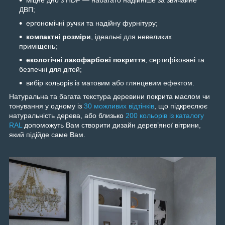
міцне дно з HDF — набагато надійніше за звичайне
ДВП;
ергономічні ручки та надійну фурнітуру;
компактні розміри
, ідеальні для невеликих
приміщень;
екологічні лакофарбові покриття
, сертифіковані та
безпечні для дітей;
вибір кольорів із матовим або глянцевим ефектом.
Натуральна та багата текстура деревини покрита маслом чи
тонування у одному із
30 можливих відтінків
, що підкреслює
натуральність дерева, або близько
200 кольорів із каталогу
RAL
допоможуть Вам створити дизайн дерев’яної вітрини,
який підійде саме Вам.