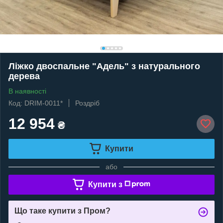
Ліжко двоспальне "Адель" з натурального
дерева
В наявності
Код: DRIM-0011*
Роздріб
12 954
₴
Купити
або
Купити з
Що таке купити з Пром?