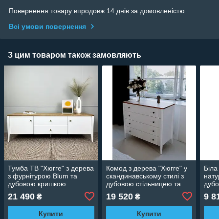
Повернення товару впродовж 14 днів за домовленістю
Всі умови повернення
З цим товаром також замовляють
Тумба ТВ "Хюгге" з дерева
Комод з дерева "Хюгге" у
Біла
з фурнітурою Blum та
скандинавському стилі з
нату
дубовою кришкою
дубовою стільницею та
дуб
фурнітурою Blum
21 490
19 520
9 8
₴
₴
Купити
Купити