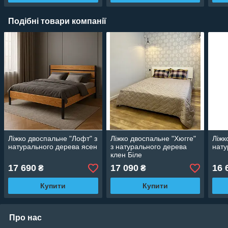
Подібні товари компанії
Ліжко двоспальне "Лофт" з
Ліжко двоспальне "Хюгге"
Ліжк
натурального дерева ясен
з натурального дерева
нату
клен Біле
17 690
17 090
16 
₴
₴
Купити
Купити
Про нас