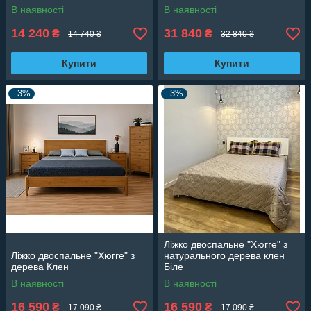
В наявності
В наявності
14 240
31 840
₴
₴
14 740 ₴
32 840 ₴
Купити
Купити
–3%
–3%
Ліжко двоспальне "Хюгге" з
Ліжко двоспальне "Хюгге" з
натурального дерева клен
дерева Клен
Біле
В наявності
В наявності
16 590
16 590
₴
₴
17 090 ₴
17 090 ₴