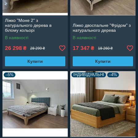
Ліжко "Моне 2" з
натурального дерева в
Ліжко двоспальне "Фрідом" з
білому кольорі
натурального дерева
В наявності
В наявності
26 298
17 347
₴
₴
28 299 ₴
18 260 ₴
Купити
Купити
–5%
ІНДИВІДУАЛЬНІ
–4%