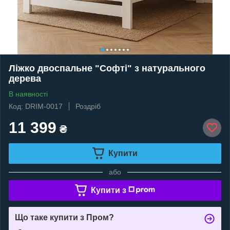
Ліжко двоспальне "Софті" з натурального
дерева
В наявності
Код: DRIM-0017
Роздріб
11 399
₴
Купити
або
Купити з
Що таке купити з Пром?