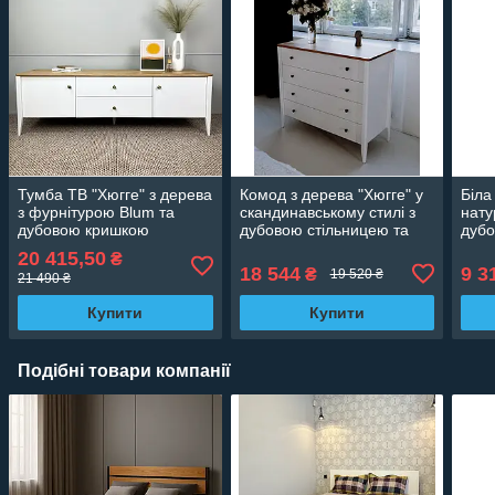
Тумба ТВ "Хюгге" з дерева
Комод з дерева "Хюгге" у
Біла
з фурнітурою Blum та
скандинавському стилі з
нату
дубовою кришкою
дубовою стільницею та
дуб
фурнітурою Blum
20 415,50
₴
18 544
9 3
₴
19 520 ₴
21 490 ₴
Купити
Купити
Подібні товари компанії