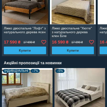
Ліжко двоспальне "Лофт" з
Ліжко двоспальне "Хюгге"
Ліжк
натурального дерева ясен
з натурального дерева
нату
клен Біле
17 590
16 590
16 
₴
₴
17 690 ₴
17 090 ₴
Купити
Купити
Акційні пропозиції та новинки
ІНДИВІДУАЛЬНІ
–7%
–5%