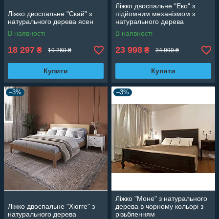
Ліжко двоспальне "Еко" з
Ліжко двоспальне "Скай" з
підйомним механізмом з
натурального дерева ясен
натурального дерева
В наявності
В наявності
18 297
23 998
₴
₴
19 260 ₴
24 999 ₴
Купити
Купити
–3%
–3%
Ліжко "Моне" з натурального
Ліжко двоспальне "Хюгге" з
дерева в чорному кольорі з
натурального дерева
різьбленням