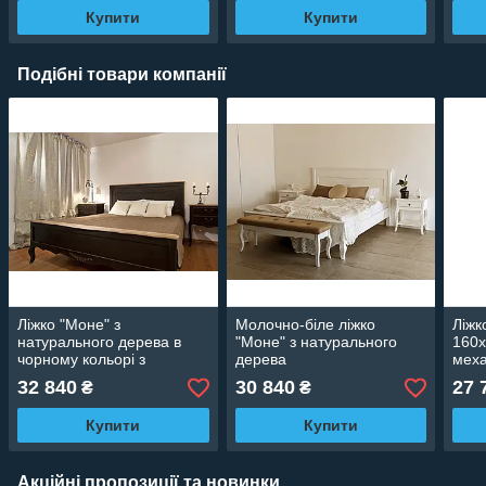
Купити
Купити
Подібні товари компанії
Ліжко "Моне" з
Молочно-біле ліжко
Ліжк
натурального дерева в
"Моне" з натурального
160х
чорному кольорі з
дерева
меха
різьбленням
нату
32 840
30 840
27 
₴
₴
Купити
Купити
Акційні пропозиції та новинки