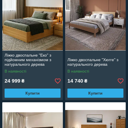
Ліжко двоспальне "Еко" з
підйомним механізмом з
Ліжко двоспальне "Хюгге" з
натурального дерева
натурального дерева
В наявності
В наявності
24 999
14 740
₴
₴
Купити
Купити