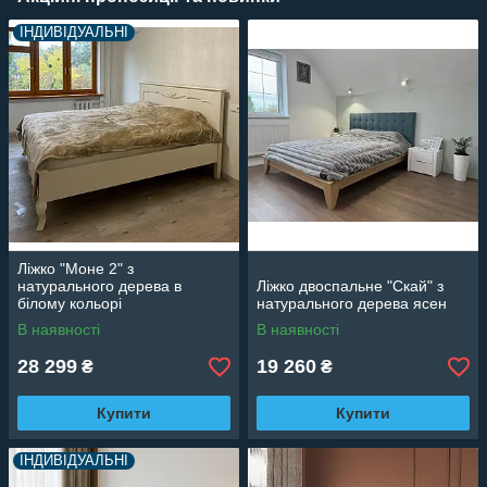
ІНДИВІДУАЛЬНІ
Ліжко "Моне 2" з
натурального дерева в
Ліжко двоспальне "Скай" з
білому кольорі
натурального дерева ясен
В наявності
В наявності
28 299
19 260
₴
₴
Купити
Купити
ІНДИВІДУАЛЬНІ