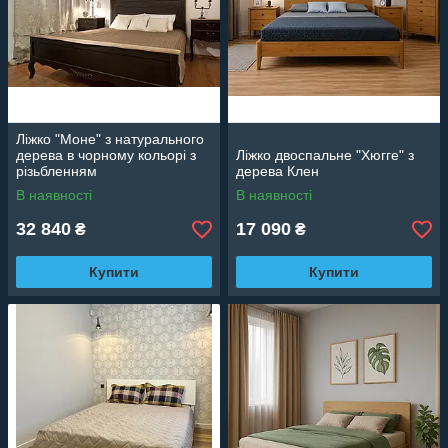
Ліжко "Моне" з натурального
дерева в чорному кольорі з
Ліжко двоспальне "Хюгге" з
різьбленням
дерева Клен
В наявності
В наявності
32 840
17 090
₴
₴
Купити
Купити