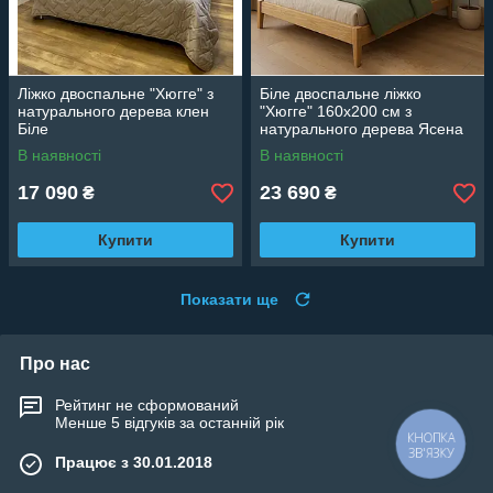
Ліжко двоспальне "Хюгге" з
Біле двоспальне ліжко
натурального дерева клен
"Хюгге" 160х200 см з
Біле
натурального дерева Ясена
В наявності
В наявності
17 090
23 690
₴
₴
Купити
Купити
Показати ще
Про нас
Рейтинг не сформований
Менше 5 відгуків за останній рік
КНОПКА
ЗВ'ЯЗКУ
Працює з 30.01.2018