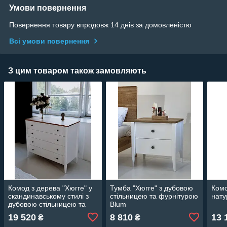
Умови повернення
Повернення товару впродовж 14 днів за домовленістю
Всі умови повернення
З цим товаром також замовляють
Комод з дерева "Хюгге" у
Тумба "Хюгге" з дубовою
Комо
скандинавському стилі з
стільницею та фурнітурою
нату
дубовою стільницею та
Blum
фурнітурою Blum
19 520
8 810
13 
₴
₴