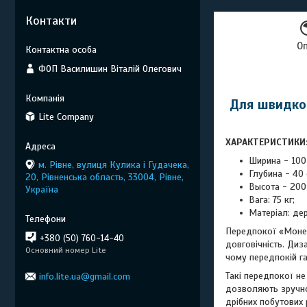
Контакти
О
ФОП Василишин Віталій Олегович
Для швидкої
Lite Company
ХАРАКТЕРИСТИКИ
Ширина - 100
м. Рівне, вулиця Кулика і Гудачека,
Глубина - 40 
20, Рівненська область, 33004, Рівне,
Высота - 200
Україна
Вага: 75 кг;
Матеріал: де
Передпокої «Моне» 
+380 (50) 760-14-40
довговічність. Диз
Основний номер Lite
чому передпокій га
Такі передпокої н
info.lite.ua@gmail.com
дозволяють зручно 
дрібних побутових 