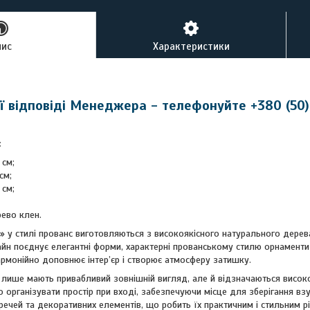
пис
Характеристики
 відповіді Менеджера - телефонуйте +380 (50)
:
 см;
см;
 см;
рево клен.
у стилі прованс виготовляються з високоякісного натурального дерева,
айн поєднує елегантні форми, характерні прованському стилю орнаменти 
рмонійно доповнює інтер’єр і створює атмосферу затишку.
е лише мають привабливий зовнішній вигляд, але й відзначаються висок
організувати простір при вході, забезпечуючи місце для зберігання взут
речей та декоративних елементів, що робить їх практичним і стильним 