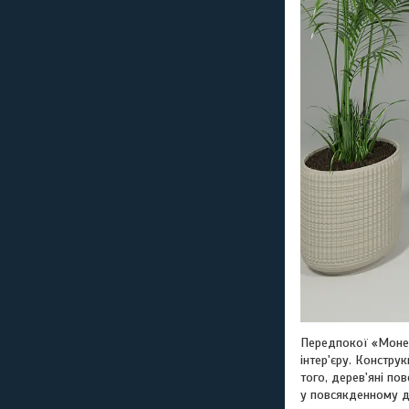
Передпокої «Моне»
інтер'єру. Констру
того, дерев'яні п
у повсякденному д