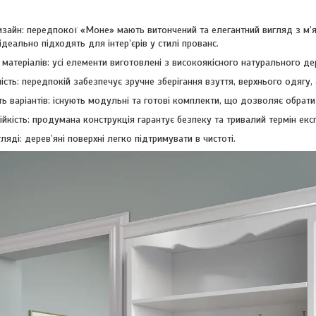
изайн: передпокої «Моне» мають витончений та елегантний вигляд з м’я
деально підходять для інтер’єрів у стилі прованс.
 матеріалів: усі елементи виготовлені з високоякісного натурального де
сть: передпокій забезпечує зручне зберігання взуття, верхнього одягу, 
ть варіантів: існують модульні та готові комплекти, що дозволяє обрат
тійкість: продумана конструкція гарантує безпеку та тривалий термін екс
гляді: дерев’яні поверхні легко підтримувати в чистоті.