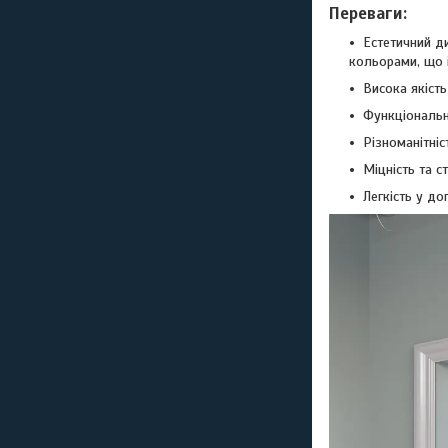
Переваги:
Естетичний д
кольорами, що і
Висока якість
Функціональні
Різноманітніс
Міцність та с
Легкість у до