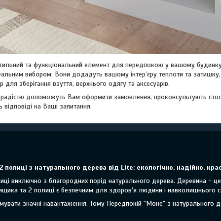
тильний та функціональний елемент для передпокою у вашому будинку 
еальним вибором. Вони додадуть вашому інтер’єру теплоти та затишку
р для зберігання взуття, верхнього одягу та аксесуарів.
радістю допоможуть Вам оформити замовлення, проконсультують стос
ь відповіді на Ваші запитання.
 полиці з натурального дерева від Lite: екологічно, надійно, кра
иці виключно з благородних порід натурального дерева. Деревина - це 
 ящика та 2 полиці є безпечним для здоров'я людини і навколишнього 
имувати значні навантаження. Тому Передпокій "Моне" з натурального 