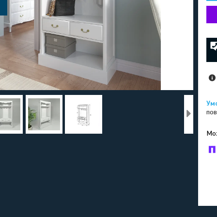
пов
У к
буд