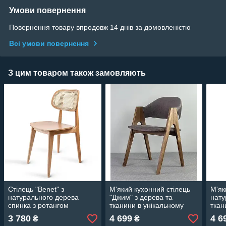
Умови повернення
Повернення товару впродовж 14 днів за домовленістю
Всі умови повернення
З цим товаром також замовляють
Стілець "Benet" з
М'який кухонний стілець
М'як
натурального дерева
"Джим" з дерева та
нату
спинка з ротангом
тканини в унікальному
ткан
кольорі
3 780
4 699
4 6
₴
₴