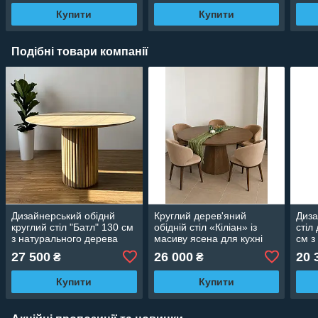
Купити
Купити
Подібні товари компанії
Дизайнерський обіднй
Круглий дерев'яний
Диза
круглий стіл "Батл" 130 см
обідній стіл «Кіліан» із
стіл
з натурального дерева
масиву ясена для кухні
см з
ясен з авторським зрізом
авто
27 500
26 000
20 
₴
₴
Купити
Купити