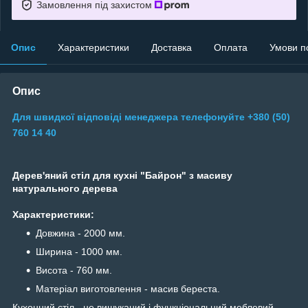
Замовлення під захистом
Опис
Характеристики
Доставка
Оплата
Умови п
Опис
Для швидкої відповіді менеджера телефонуйте +380 (50)
760 14 40
Дерев'яний стіл для кухні "Байрон" з масиву
натурального дерева
Характеристики:
Довжина - 2000 мм.
Ширина - 1000 мм.
Висота - 760 мм.
Матеріал виготовлення - масив береста.
Кухонний стіл - це вишуканий і функціональний меблевий