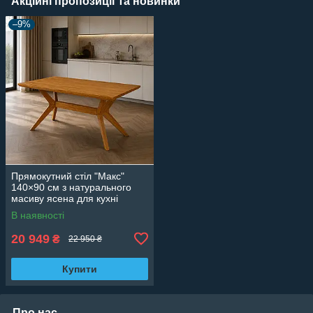
Акційні пропозиції та новинки
–9%
Прямокутний стіл "Макс"
140×90 см з натурального
масиву ясена для кухні
В наявності
20 949
₴
22 950 ₴
Купити
Про нас