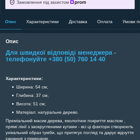
Замовлення під захистом
Опис
Характеристики
Доставка
Оплата
Умови п
Опис
Для швидкої відповіді менеджера -
телефонуйте +380 (50) 760 14 40
Характеристики:
Ширина: 54 см;
Глибина: 37 см;
Висота: 51 см;
Матеріал: натуральне дерево.
Преміальний масив дерева, екологічне покриття маслом ,
прямі лінії з заокругленими кутами - всі ці фактори створюють
унікальний образ тумби, що притягує погляд та дарує відчуття
єднання з природою.