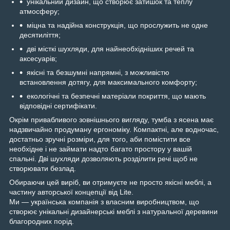
унікальний дизайн, що створює затишок та теплу
атмосферу;
міцна та надійна конструкція, що прослужить не одне
десятиліття;
дві місткі шухляди, для найнеобхідніших речей та
аксесуарів;
якісні та безшумні напрямні, з можливістю
встановлення дотягу, для максимального комфорту;
екологічні та безпечні матеріали покриття, що мають
відповідні сертифікати.
Окрім привабливого зовнішнього вигляду, тумба з ясена має
надзвичайно продуману ергономіку. Компактні, але водночас,
достатньо зручні розміри, для того, аби помістити все
необхідне і не займати надто багато простору у вашій
спальні. Дві шухляди дозволяють розділити речі щоб не
створювати безлад.
Обираючи цей виріб, ви отримуєте не просто якісні меблі, а
частину авторської концепції від Lite.
Ми — українська компанія з власним виробництвом, що
створює унікальні дизайнерські меблі з натуральної деревини
благородних порід.