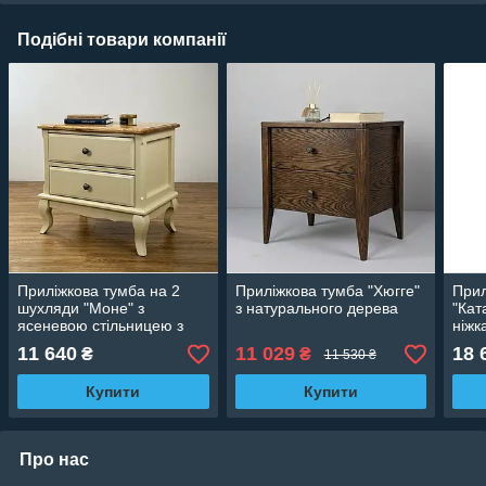
Подібні товари компанії
Приліжкова тумба на 2
Приліжкова тумба "Хюгге"
Прил
шухляди "Моне" з
з натурального дерева
"Кат
ясеневою стільницею з
ніжк
натурального дерева клен
дер
11 640
11 029
18 
₴
₴
11 530 ₴
Купити
Купити
Про нас