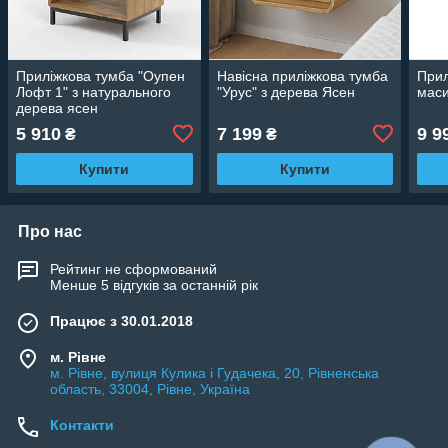
Приліжкова тумба "Оупен
Навісна приліжкова тумба
Прил
Лофт 1" з натурального
"Урус" з дерева Ясен
маси
дерева ясен
5 910
7 199
9 9
₴
₴
Купити
Купити
Про нас
Рейтинг не сформований
Менше 5 відгуків за останній рік
Працює з 30.01.2018
м. Рівне
м. Рівне, вулиця Кулика і Гудачека, 20, Рівненська
область, 33004, Рівне, Україна
Контакти