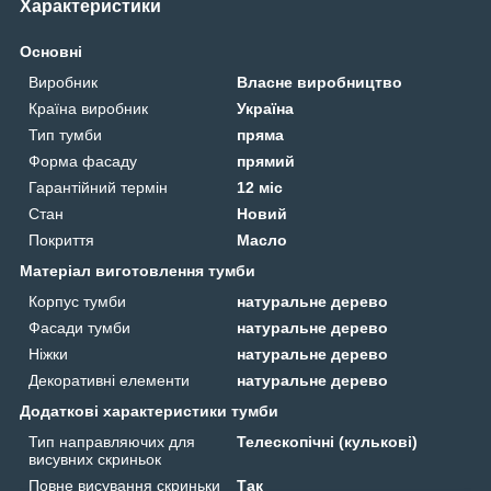
Характеристики
Основні
Виробник
Власне виробництво
Країна виробник
Україна
Тип тумби
пряма
Форма фасаду
прямий
Гарантійний термін
12 міс
Стан
Новий
Покриття
Масло
Матеріал виготовлення тумби
Корпус тумби
натуральне дерево
Фасади тумби
натуральне дерево
Ніжки
натуральне дерево
Декоративні елементи
натуральне дерево
Додаткові характеристики тумби
Тип направляючих для
Телескопічні (кулькові)
висувних скриньок
Повне висування скриньки
Так