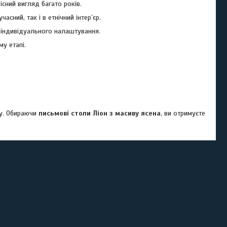
існий вигляд багато років.
часний, так і в етнічний інтер’єр.
 індивідуального налаштування.
у етапі.
ру. Обираючи
письмові столи Ліон з масиву ясена
, ви отримуєте