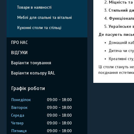
Міцність та
Товари в наявності
Стильний д
Меблі для спальні та вітальні
Функціонал
Українське 
Кухонні столи та стільці
Де пасують письм
ПРО НАС
Домашній кабі
Дитяча чи сту
ВІДГУКИ
Креативні сту
Варіанти тонування
Ці столи стануть 
поєднання естетики
Варіанти кольору RAL
Графік роботи
Понеділок
09:00
18:00
Вівторок
09:00
18:00
Середа
09:00
18:00
Четвер
09:00
18:00
Пʼятниця
09:00
18:00