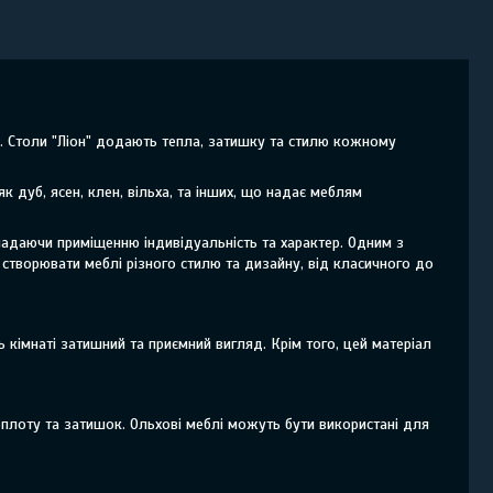
ду. Столи "Ліон" додають тепла, затишку та стилю кожному
як дуб, ясен, клен, вільха, та інших, що надає меблям
надаючи приміщенню індивідуальність та характер. Одним з
 створювати меблі різного стилю та дизайну, від класичного до
ь кімнаті затишний та приємний вигляд. Крім того, цей матеріал
теплоту та затишок. Ольхові меблі можуть бути використані для