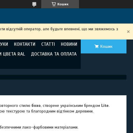
Кошик
ти відсутній оператор, але будьте впевнені, що ми звяжемось з
ГУКИ
КОНТАКТИ
СТАТТІ
НОВИНИ
Кошик
И ЦВЕТА RAL
ДОСТАВКА ТА ОПЛАТА
повторного стилю
бохо
, створене українським брендом
Lite
.
ною текстурою та благородним відтінком деревини.
 безпечними лако-фарбовими матеріалами.