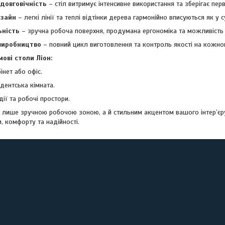
 довговічність
– стіл витримує інтенсивне використання та зберігає перв
изайн
– легкі лінії та теплі відтінки дерева гармонійно вписуються як у су
ьність
– зручна робоча поверхня, продумана ергономіка та можливість
виробництво
– повний цикл виготовлення та контроль якості на кожном
ові столи Ліон:
нет або офіс.
дентська кімната.
дії та робочі простори.
не лише зручною робочою зоною, а й стильним акцентом вашого інтер’є
, комфорту та надійності.