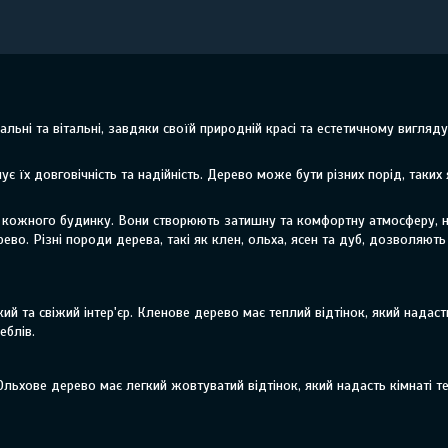
альні та вітальні, завдяки своїй природній красі та естетичному вигля
є їх довговічність та надійність. Дерево може бути різних порід, таких 
єру кожного будинку. Вони створюють затишну та комфортну атмосферу, 
ево. Різні породи дерева, такі як клен, ольха, ясен та дуб, дозволяють
кий та свіжий інтер'єр. Кленове дерево має теплий відтінок, який надаст
еблів.
 Ольхове дерево має легкий жовтуватий відтінок, який надасть кімнаті 