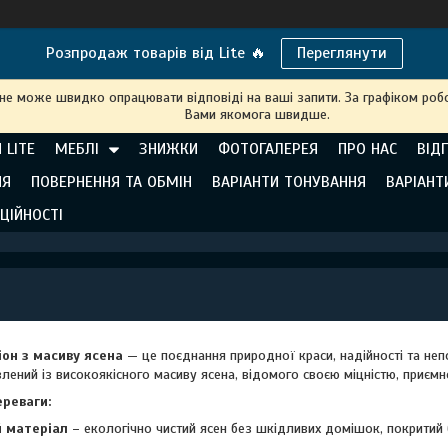
Розпродаж товарів від Lite 🔥
Переглянути
 не може швидко опрацювати відповіді на ваші запити. За графіком робо
Вами якомога швидше.
 LITE
МЕБЛІ
ЗНИЖКИ
ФОТОГАЛЕРЕЯ
ПРО НАС
ВІД
НЯ
ПОВЕРНЕННЯ ТА ОБМІН
ВАРІАНТИ ТОНУВАННЯ
ВАРІАНТ
ЦІЙНОСТІ
іон з масиву ясена
— це поєднання природної краси, надійності та не
лений із високоякісного масиву ясена, відомого своєю міцністю, приєм
ереваги:
 матеріал
– екологічно чистий ясен без шкідливих домішок, покритий