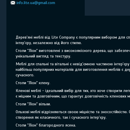
info.lite.ua@gmail.com
Дерев'яні меблі від Lite Company є популярним вибором для сп
інтер'єру, незалежно від його стилю.
Столи "Ліон" виготовлені з високоякісного дерева, що забезпечу
унікальний вигляд та текстуру.
Меблі для спальні та вітальні є невід'ємною частиною інтер'
найбільш популярних матеріалів для виготовлення меблів є дер
сучасного.
Столи "Ліон" клену.
Кленові меблі - ідеальний вибір для тих, хто хоче створити лег
є міцним та довговічним, що гарантує довговічність кленових м
Столи "Ліон" вільхи.
Ольхові меблі відрізняються своєю міцністю та зносостійкістю.
створення як класичного, так і сучасного інтер'єру.
Столи "Ліон" благородного ясена.