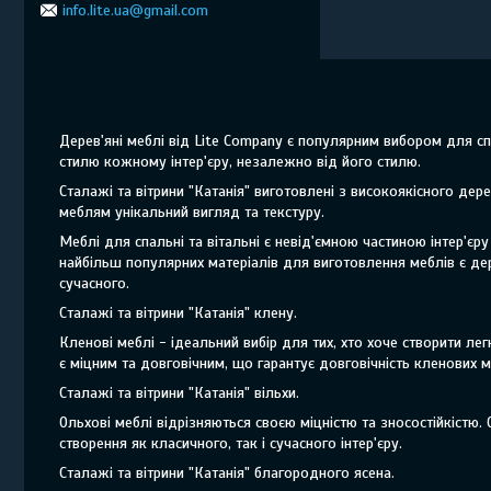
info.lite.ua@gmail.com
Дерев'яні меблі від Lite Company є популярним вибором для спа
стилю кожному інтер'єру, незалежно від його стилю.
Сталажі та вітрини "Катанія" виготовлені з високоякісного дерев
меблям унікальний вигляд та текстуру.
Меблі для спальні та вітальні є невід'ємною частиною інтер'
найбільш популярних матеріалів для виготовлення меблів є дер
сучасного.
Сталажі та вітрини "Катанія" клену.
Кленові меблі - ідеальний вибір для тих, хто хоче створити лег
є міцним та довговічним, що гарантує довговічність кленових м
Сталажі та вітрини "Катанія" вільхи.
Ольхові меблі відрізняються своєю міцністю та зносостійкістю.
створення як класичного, так і сучасного інтер'єру.
Сталажі та вітрини "Катанія" благородного ясена.