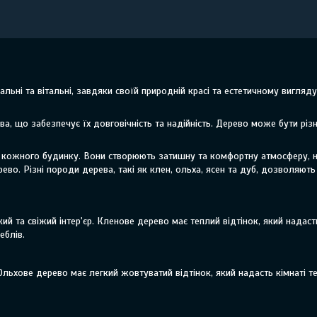
льні та вітальні, завдяки своїй природній красі та естетичному вигляду
а, що забезпечує їх довговічність та надійність. Дерево може бути різни
єру кожного будинку. Вони створюють затишну та комфортну атмосферу, 
ево. Різні породи дерева, такі як клен, ольха, ясен та дуб, дозволяють
кий та свіжий інтер'єр. Кленове дерево має теплий відтінок, який надаст
еблів.
 Ольхове дерево має легкий жовтуватий відтінок, який надасть кімнаті 