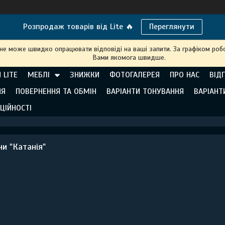
Розпродаж товарів від Lite 🔥
Переглянути
 не може швидко опрацювати відповіді на ваші запити. За графіком робо
Вами якомога швидше.
 LITE
МЕБЛІ
ЗНИЖКИ
ФОТОГАЛЕРЕЯ
ПРО НАС
ВІД
НЯ
ПОВЕРНЕННЯ ТА ОБМІН
ВАРІАНТИ ТОНУВАННЯ
ВАРІАНТ
ЦІЙНОСТІ
ни "Катанія"