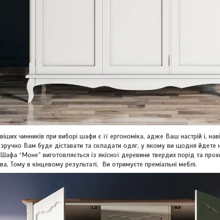
іших чинників при виборі шафи є її ергономіка, адже Ваш настрій і, на
и зручно Вам буде діставати та складати одяг, у якому ви щодня йдете н
 Шафа “Моне” виготовляється із якісної деревини твердих порід та про
тва, Тому в кінцевому результаті, Ви отримуєте преміальні меблі.