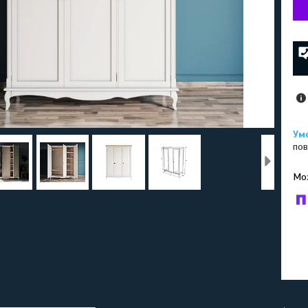
пов
У к
буд