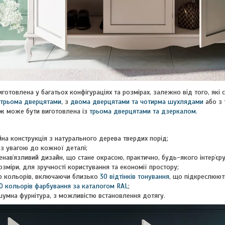
отовлена у багатьох конфігураціях та розмірах, залежно від того, які с
трьома дверцятами,
з
двома дверцятами та чотирма шухлядами
або з
ож може бути виготовлена із
трьома дверцятами та дзеркалом.
йна конструкція з натурального дерева твердих порід;
 з увагою до кожної деталі;
енавʼязливий дизайн, що стане окрасою, практично, будь-якого інтерʼєру
озміри, для зручності користування та економії простору;
р кольорів, включаючи близько
30 відтінків тонування
, що підкреслюют
0 кольорів фарбування за каталогом RAL
;
зшумна фурнітура, з можливістю встановлення дотягу.