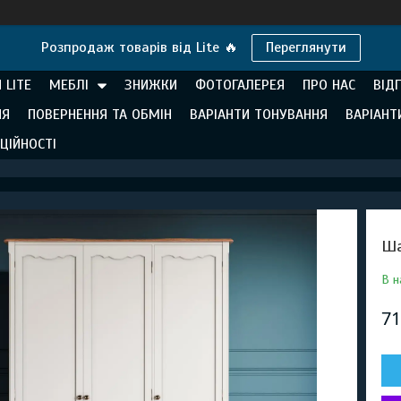
Розпродаж товарів від Lite 🔥
Переглянути
 LITE
МЕБЛІ
ЗНИЖКИ
ФОТОГАЛЕРЕЯ
ПРО НАС
ВІД
НЯ
ПОВЕРНЕННЯ ТА ОБМІН
ВАРІАНТИ ТОНУВАННЯ
ВАРІАНТ
ЦІЙНОСТІ
Ша
В н
71