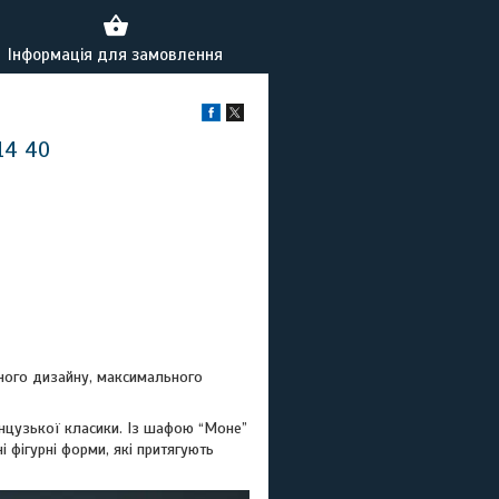
Інформація для замовлення
14 40
ного дизайну, максимального
анцузької класики. Із шафою “Моне”
і фігурні форми, які притягують