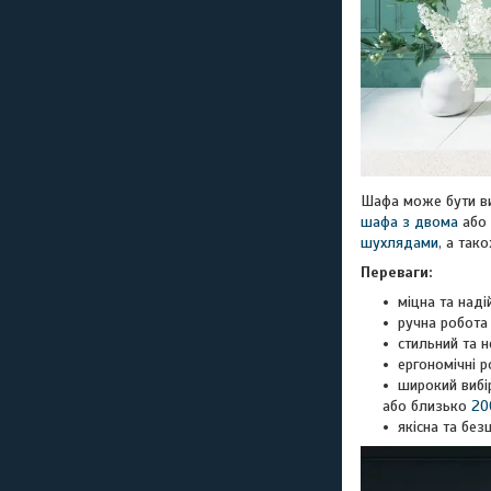
Шафа може бути виг
шафа з двома
або
шухлядами
, а так
Переваги:
міцна та наді
ручна робота
стильний та н
ергономічні р
широкий вибі
або близько
20
якісна та бе