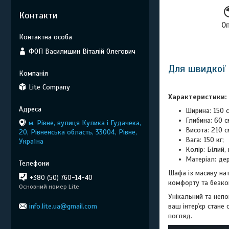
Контакти
О
ФОП Василишин Віталій Олегович
Для швидкої 
Lite Company
Характеристики:
Ширина: 150 с
Глибина: 60 с
м. Рівне, вулиця Кулика і Гудачека,
Висота: 210 с
20, Рівненська область, 33004, Рівне,
Вага: 150 кг;
Україна
Колір: Білий,
Матеріал: де
Шафа із масиву на
+380 (50) 760-14-40
комфорту та безком
Основний номер Lite
Унікальний та неп
info.lite.ua@gmail.com
ваш інтерʼєр стане
погляд.