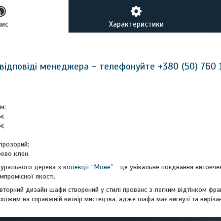
пис
Характеристики
відповіді менеджера - телефонуйте +380 (50) 760 
м;
м;
м;
 прозорий;
рево клен.
турального дерева з
колекції “Моне”
- це унікальне поєднання витонче
промісної якості.
овторний дизайн шафи створений у стилі прованс з легким відтінком фр
 схожим на справжній витвір мистецтва, адже шафа має вигнуті та вирізан