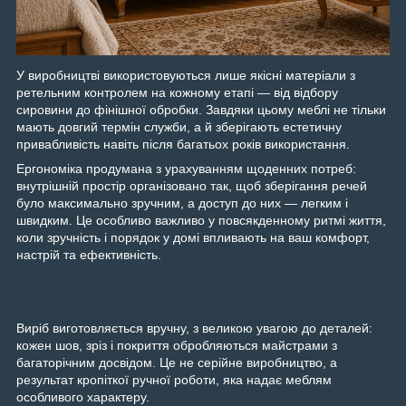
У виробництві використовуються лише якісні матеріали з
ретельним контролем на кожному етапі — від відбору
сировини до фінішної обробки. Завдяки цьому меблі не тільки
мають довгий термін служби, а й зберігають естетичну
привабливість навіть після багатьох років використання.
Ергономіка продумана з урахуванням щоденних потреб:
внутрішній простір організовано так, щоб зберігання речей
було максимально зручним, а доступ до них — легким і
швидким. Це особливо важливо у повсякденному ритмі життя,
коли зручність і порядок у домі впливають на ваш комфорт,
настрій та ефективність.
Виріб виготовляється вручну, з великою увагою до деталей:
кожен шов, зріз і покриття обробляються майстрами з
багаторічним досвідом. Це не серійне виробництво, а
результат кропіткої ручної роботи, яка надає меблям
особливого характеру.