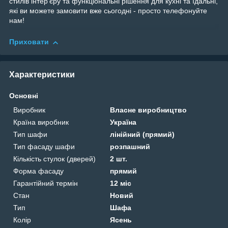
стилів інтер’єру та функціональні рішення для кухні та їдальні,
які ви можете замовити вже сьогодні - просто телефонуйте
нам!
Приховати
Характеристики
Основні
Виробник
Власне виробництво
Країна виробник
Україна
Тип шафи
лінійний (прямий)
Тип фасаду шафи
розпашний
Кількість стулок (дверей)
2 шт.
Форма фасаду
прямий
Гарантійний термін
12 міс
Стан
Новий
Тип
Шафа
Колір
Ясень