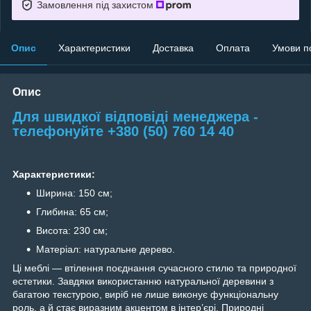
Замовлення під захистом
Опис
Характеристики
Доставка
Оплата
Умови п
Опис
Для швидкої відповіді менеджера -
телефонуйте +380 (50) 760 14 40
Характеристики:
Ширина: 150 см;
Глибина: 65 см;
Висота: 230 см;
Матеріал: натуральне дерево.
Ці меблі — втілення поєднання сучасного стилю та природної
естетики. Завдяки використанню натуральної деревини з
багатою текстурою, виріб не лише виконує функціональну
роль, а й стає виразним акцентом в інтер’єрі. Природні