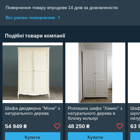
Повернення товару впродовж 14 днів за домовленістю
Всі умови повернення
Подібні товари компанії
Шафа дводверна "Моне" з
Розпашна шафа "Хамес" з
Шаф
натурального дерева
натурального дерева в
шухл
білому кольорі
нату
54 949
48 250
63 
₴
₴
Купити
Купити